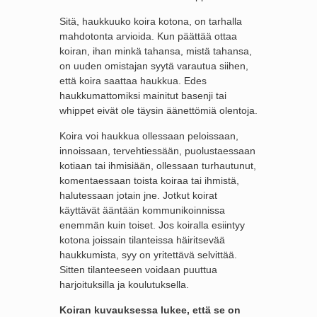
Sitä, haukkuuko koira kotona, on tarhalla
mahdotonta arvioida. Kun päättää ottaa
koiran, ihan minkä tahansa, mistä tahansa,
on uuden omistajan syytä varautua siihen,
että koira saattaa haukkua. Edes
haukkumattomiksi mainitut basenji tai
whippet eivät ole täysin äänettömiä olentoja.
Koira voi haukkua ollessaan peloissaan,
innoissaan, tervehtiessään, puolustaessaan
kotiaan tai ihmisiään, ollessaan turhautunut,
komentaessaan toista koiraa tai ihmistä,
halutessaan jotain jne. Jotkut koirat
käyttävät ääntään kommunikoinnissa
enemmän kuin toiset. Jos koiralla esiintyy
kotona joissain tilanteissa häiritsevää
haukkumista, syy on yritettävä selvittää.
Sitten tilanteeseen voidaan puuttua
harjoituksilla ja koulutuksella.
Koiran kuvauksessa lukee, että se on