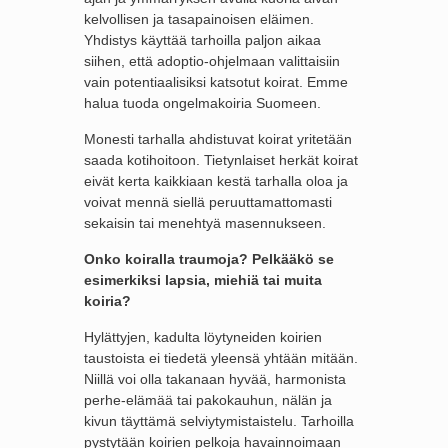
kelvollisen ja tasapainoisen eläimen.
Yhdistys käyttää tarhoilla paljon aikaa
siihen, että adoptio-ohjelmaan valittaisiin
vain potentiaalisiksi katsotut koirat. Emme
halua tuoda ongelmakoiria Suomeen.
Monesti tarhalla ahdistuvat koirat yritetään
saada kotihoitoon. Tietynlaiset herkät koirat
eivät kerta kaikkiaan kestä tarhalla oloa ja
voivat mennä siellä peruuttamattomasti
sekaisin tai menehtyä masennukseen.
Onko koiralla traumoja? Pelkääkö se
esimerkiksi lapsia, miehiä tai muita
koiria?
Hylättyjen, kadulta löytyneiden koirien
taustoista ei tiedetä yleensä yhtään mitään.
Niillä voi olla takanaan hyvää, harmonista
perhe-elämää tai pakokauhun, nälän ja
kivun täyttämä selviytymistaistelu. Tarhoilla
pystytään koirien pelkoja havainnoimaan