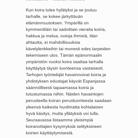
Kun koira tulee hylätyksi ja se joutuu
tarhalle, se kokee järkyttävän
elämänmuutoksen. Ympärillä on
kymmenittäin tai sadoittain vieraita koiria,
hakkua ja melua, outoja ihmisiä, tilan
ahtautta, ei mahdollisuuksia
kävelylenkkeihin tai monesti edes tarpeiden
tekemiseen ulos. Tämän epänormaalin
ympäristön vuoksi koira saattaa tarhalla
käyttäytyä täysin luonteensa vastaisesti.
Tarhojen työntekijät havainnoivat koiria ja
yhdistyksen edustajat käyvät Espanjassa
säännöllisesti tapaamassa koiria ja
tutustumassa niihin. Näiden havaintojen
perusteella koiran perusluonteesta saadaan
yleensä kaikesta huolimatta kohtalaisen
hyvä käsitys, mutta yllätyksiä voi tulla.
Seuraavassa listaamme yleisimpiä
koiranottajien kysymyksiä selityksineen
koirien käyttäytymisestä.