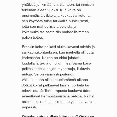
yhtäkkiä jonkin äänen, tilanteen, tai ihmisen
tekemän eleen vuoksi. Kun koira on
ensimmäisiä viikkoja ja kuukausia kotona,
sen käytöstä tulee tarkkailla huolellisesti,
jotta sen mahdollisista peloista ja
kokemuksista saataisiin mahdollisimman
paljon tietoa.
Eräskin koira pelkäsi aluksi kovasti miehiä ja
sai kauhukohtauksen, kun miehellä oli luuta
kädessään. Koiraa on ehkä jahdattu
luudalla ja tekijä on ollut mies. Sama koira
pelkäsi todella paljon myös isoja, liikkuvia
autoja. Se on varmasti joutunut
väistelemään niitä katuelämänsä aikana.
Jotkut koirat pelkäävät hissiä, portaita tai
televisiota. Joillekin rapusta kuuluvat äänet
aiheuttavat hermostumista ja pelkoa. Näihin
asioihin koira kuitenkin tottuu yleensä varsin
nopeasti.
Osaako koira kulkea hihnassa? Onko se