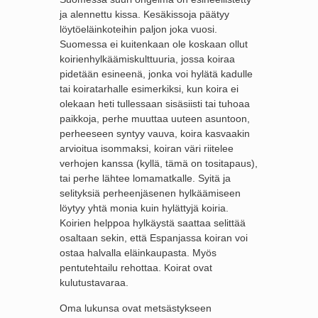
ja alennettu kissa. Kesäkissoja päätyy
löytöeläinkoteihin paljon joka vuosi.
Suomessa ei kuitenkaan ole koskaan ollut
koirienhylkäämiskulttuuria, jossa koiraa
pidetään esineenä, jonka voi hylätä kadulle
tai koiratarhalle esimerkiksi, kun koira ei
olekaan heti tullessaan sisäsiisti tai tuhoaa
paikkoja, perhe muuttaa uuteen asuntoon,
perheeseen syntyy vauva, koira kasvaakin
arvioitua isommaksi, koiran väri riitelee
verhojen kanssa (kyllä, tämä on tositapaus),
tai perhe lähtee lomamatkalle. Syitä ja
selityksiä perheenjäsenen hylkäämiseen
löytyy yhtä monia kuin hylättyjä koiria.
Koirien helppoa hylkäystä saattaa selittää
osaltaan sekin, että Espanjassa koiran voi
ostaa halvalla eläinkaupasta. Myös
pentutehtailu rehottaa. Koirat ovat
kulutustavaraa.
Oma lukunsa ovat metsästykseen