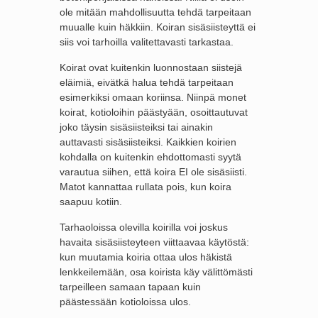
ole mitään mahdollisuutta tehdä tarpeitaan
muualle kuin häkkiin. Koiran sisäsiisteyttä ei
siis voi tarhoilla valitettavasti tarkastaa.
Koirat ovat kuitenkin luonnostaan siistejä
eläimiä, eivätkä halua tehdä tarpeitaan
esimerkiksi omaan koriinsa. Niinpä monet
koirat, kotioloihin päästyään, osoittautuvat
joko täysin sisäsiisteiksi tai ainakin
auttavasti sisäsiisteiksi. Kaikkien koirien
kohdalla on kuitenkin ehdottomasti syytä
varautua siihen, että koira EI ole sisäsiisti.
Matot kannattaa rullata pois, kun koira
saapuu kotiin.
Tarhaoloissa olevilla koirilla voi joskus
havaita sisäsiisteyteen viittaavaa käytöstä:
kun muutamia koiria ottaa ulos häkistä
lenkkeilemään, osa koirista käy välittömästi
tarpeilleen samaan tapaan kuin
päästessään kotioloissa ulos.