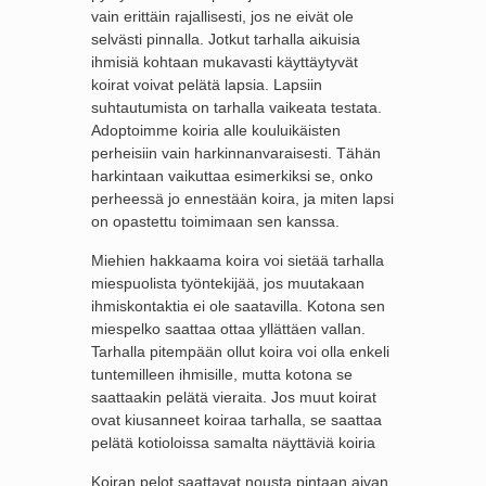
vain erittäin rajallisesti, jos ne eivät ole
selvästi pinnalla. Jotkut tarhalla aikuisia
ihmisiä kohtaan mukavasti käyttäytyvät
koirat voivat pelätä lapsia. Lapsiin
suhtautumista on tarhalla vaikeata testata.
Adoptoimme koiria alle kouluikäisten
perheisiin vain harkinnanvaraisesti. Tähän
harkintaan vaikuttaa esimerkiksi se, onko
perheessä jo ennestään koira, ja miten lapsi
on opastettu toimimaan sen kanssa.
Miehien hakkaama koira voi sietää tarhalla
miespuolista työntekijää, jos muutakaan
ihmiskontaktia ei ole saatavilla. Kotona sen
miespelko saattaa ottaa yllättäen vallan.
Tarhalla pitempään ollut koira voi olla enkeli
tuntemilleen ihmisille, mutta kotona se
saattaakin pelätä vieraita. Jos muut koirat
ovat kiusanneet koiraa tarhalla, se saattaa
pelätä kotioloissa samalta näyttäviä koiria
Koiran pelot saattavat nousta pintaan aivan