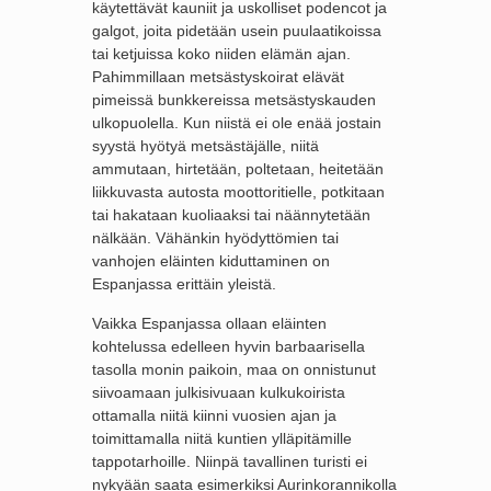
käytettävät kauniit ja uskolliset podencot ja
galgot, joita pidetään usein puulaatikoissa
tai ketjuissa koko niiden elämän ajan.
Pahimmillaan metsästyskoirat elävät
pimeissä bunkkereissa metsästyskauden
ulkopuolella. Kun niistä ei ole enää jostain
syystä hyötyä metsästäjälle, niitä
ammutaan, hirtetään, poltetaan, heitetään
liikkuvasta autosta moottoritielle, potkitaan
tai hakataan kuoliaaksi tai näännytetään
nälkään. Vähänkin hyödyttömien tai
vanhojen eläinten kiduttaminen on
Espanjassa erittäin yleistä.
Vaikka Espanjassa ollaan eläinten
kohtelussa edelleen hyvin barbaarisella
tasolla monin paikoin, maa on onnistunut
siivoamaan julkisivuaan kulkukoirista
ottamalla niitä kiinni vuosien ajan ja
toimittamalla niitä kuntien ylläpitämille
tappotarhoille. Niinpä tavallinen turisti ei
nykyään saata esimerkiksi Aurinkorannikolla