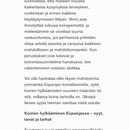
luonnollista, että mieleen nousee
kaikenlaisia kysymyksiä terveyteen,
ruokintaan ja ennen kaikkea
käyttäytymiseen liittyen. Moni asia
ihmetyttää tulevaa koiraperhettä, ja
mielestämme se osoittaa suurta
vastuuntuntoa, jos perheessä yritetään
ottaa selvää asioista ja varautua kaikkeen
mahdolliseen ja mahdottomaankin. Kun
perustukset ovat tukevat ja
toimintasuunnitelma hanskassa, itse
rakentaminen voidaan aloittaa.
Voi olla hankalaa ellei täysin mahdotonta
ymmärtää Espanjan koiratilannetta, syitä
koirien hylkäämisten suureen määrään tai
sitä, millaisia koiria tarhoilla on. Siksipä
lienee syytä hieman valottaa näitä asioita.
Koirien hylkääminen Espanjassa – syyt,
tavat ja tarhat
Suomessa suuri ongelma on esineellistetty