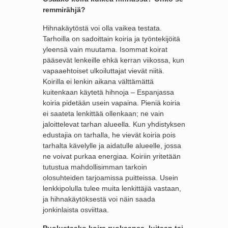
remmirähjä?
Hihnakäytöstä voi olla vaikea testata.
Tarhoilla on sadoittain koiria ja työntekijöitä
yleensä vain muutama. Isommat koirat
pääsevät lenkeille ehkä kerran viikossa, kun
vapaaehtoiset ulkoiluttajat vievät niitä.
Koirilla ei lenkin aikana välttämättä
kuitenkaan käytetä hihnoja – Espanjassa
koiria pidetään usein vapaina. Pieniä koiria
ei saateta lenkittää ollenkaan; ne vain
jaloittelevat tarhan alueella. Kun yhdistyksen
edustajia on tarhalla, he vievät koiria pois
tarhalta kävelylle ja aidatulle alueelle, jossa
ne voivat purkaa energiaa. Koiriin yritetään
tutustua mahdollisimman tarkoin
olosuhteiden tarjoamissa puitteissa. Usein
lenkkipolulla tulee muita lenkittäjiä vastaan,
ja hihnakäytöksestä voi näin saada
jonkinlaista osviittaa.