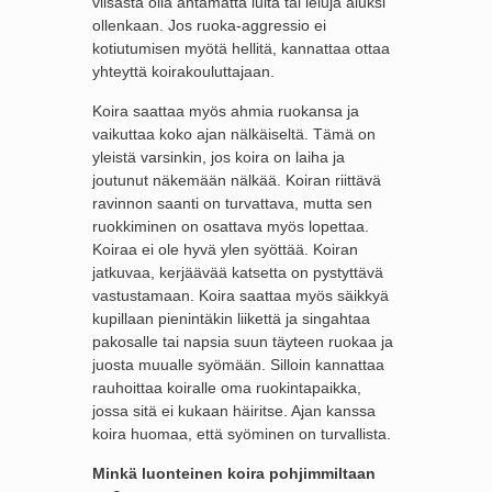
viisasta olla antamatta luita tai leluja aluksi
ollenkaan. Jos ruoka-aggressio ei
kotiutumisen myötä hellitä, kannattaa ottaa
yhteyttä koirakouluttajaan.
Koira saattaa myös ahmia ruokansa ja
vaikuttaa koko ajan nälkäiseltä. Tämä on
yleistä varsinkin, jos koira on laiha ja
joutunut näkemään nälkää. Koiran riittävä
ravinnon saanti on turvattava, mutta sen
ruokkiminen on osattava myös lopettaa.
Koiraa ei ole hyvä ylen syöttää. Koiran
jatkuvaa, kerjäävää katsetta on pystyttävä
vastustamaan. Koira saattaa myös säikkyä
kupillaan pienintäkin liikettä ja singahtaa
pakosalle tai napsia suun täyteen ruokaa ja
juosta muualle syömään. Silloin kannattaa
rauhoittaa koiralle oma ruokintapaikka,
jossa sitä ei kukaan häiritse. Ajan kanssa
koira huomaa, että syöminen on turvallista.
Minkä luonteinen koira pohjimmiltaan