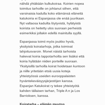
nähdä yhtäkään kulkukoiraa. Koirien nopea
toimitus tarhoille on johtanut siihen, että
varsinaisia kadulla koko elämänsä eläneitä
katukoiria ei Espanjassa ole enää juurikaan.
Nyt valtaosa kaduilta löytyvistä, hylätyistä
koirista on heitetty ulos suoraan perheistä
esimerkiksi jollakin edellä mainitulla syyllä.
Espanjassa toimii myös joukko hyviä,
yksityisiä koiratarhoja, jotka toimivat
lahjoitusvaroin. Monet näistä tarhoista
hakevat koiria tappotarhoilta sen lisäksi että
koiria hylätään niiden porteille suoraan.
Yksityisillä tarhoilla koirat hoidetaan kuntoon
ja niille yritetään etsiä uusia koteja
yhteistyössä useiden eurooppalaisten
hyväntekeväisyysjärjestöjen kanssa.
Espanjan Katukoirat ry tekee yhteistyötä
kahden tällaisen tarhan, Triple A:n ja Los
Barrioksen, kanssa.
Koiratarha – elämän muutos