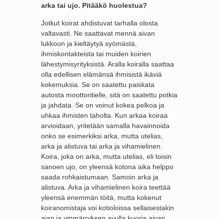
arka tai ujo. Pitääkö huolestua?
Jotkut koirat ahdistuvat tarhalla olosta
valtavasti. Ne saattavat mennä aivan
lukkoon ja kieltäytyä syömästä,
ihmiskontakteista tai muiden koirien
lähestymisyrityksistä. Aralla koiralla saattaa
olla edellisen elämänsä ihmisistä ikäviä
kokemuksia. Se on saatettu paiskata
autosta moottoritielle, sitä on saatettu potkia
ja jahdata. Se on voinut kokea pelkoa ja
uhkaa ihmisten taholta. Kun arkaa koiraa
arvioidaan, yritetään samalla havainnoida
onko se esimerkiksi arka, mutta utelias,
arka ja alistuva tai arka ja vihamielinen.
Koira, joka on arka, mutta utelias, eli toisin
sanoen ujo, on yleensä kotona aika helppo
saada rohkaistumaan. Samoin arka ja
alistuva. Arka ja vihamielinen koira teettää
yleensä enemmän töitä, mutta kokenut
koiranomistaja voi kotioloissa sellaisestakin
ajan ja ymmärryksen avulla kuoria aivan