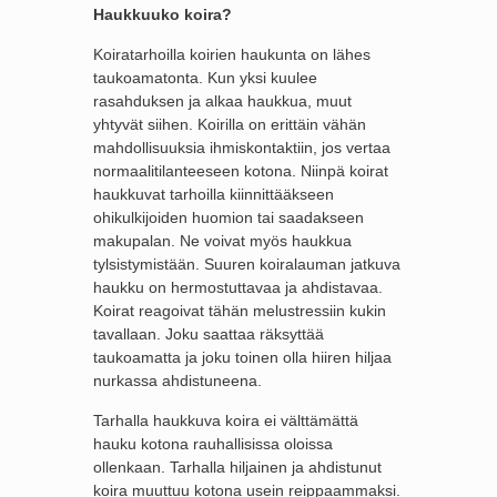
Haukkuuko koira?
Koiratarhoilla koirien haukunta on lähes
taukoamatonta. Kun yksi kuulee
rasahduksen ja alkaa haukkua, muut
yhtyvät siihen. Koirilla on erittäin vähän
mahdollisuuksia ihmiskontaktiin, jos vertaa
normaalitilanteeseen kotona. Niinpä koirat
haukkuvat tarhoilla kiinnittääkseen
ohikulkijoiden huomion tai saadakseen
makupalan. Ne voivat myös haukkua
tylsistymistään. Suuren koiralauman jatkuva
haukku on hermostuttavaa ja ahdistavaa.
Koirat reagoivat tähän melustressiin kukin
tavallaan. Joku saattaa räksyttää
taukoamatta ja joku toinen olla hiiren hiljaa
nurkassa ahdistuneena.
Tarhalla haukkuva koira ei välttämättä
hauku kotona rauhallisissa oloissa
ollenkaan. Tarhalla hiljainen ja ahdistunut
koira muuttuu kotona usein reippaammaksi.