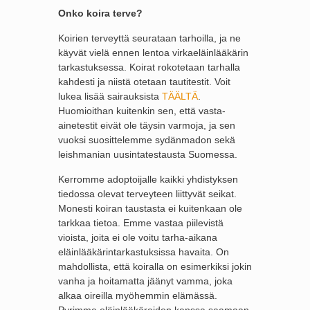
Onko koira terve?
Koirien terveyttä seurataan tarhoilla, ja ne
käyvät vielä ennen lentoa virkaeläinlääkärin
tarkastuksessa. Koirat rokotetaan tarhalla
kahdesti ja niistä otetaan tautitestit. Voit
lukea lisää sairauksista
TÄÄLTÄ
.
Huomioithan kuitenkin sen, että vasta-
ainetestit eivät ole täysin varmoja, ja sen
vuoksi suosittelemme sydänmadon sekä
leishmanian uusintatestausta Suomessa.
Kerromme adoptoijalle kaikki yhdistyksen
tiedossa olevat terveyteen liittyvät seikat.
Monesti koiran taustasta ei kuitenkaan ole
tarkkaa tietoa. Emme vastaa piilevistä
vioista, joita ei ole voitu tarha-aikana
eläinlääkärintarkastuksissa havaita. On
mahdollista, että koiralla on esimerkiksi jokin
vanha ja hoitamatta jäänyt vamma, joka
alkaa oireilla myöhemmin elämässä.