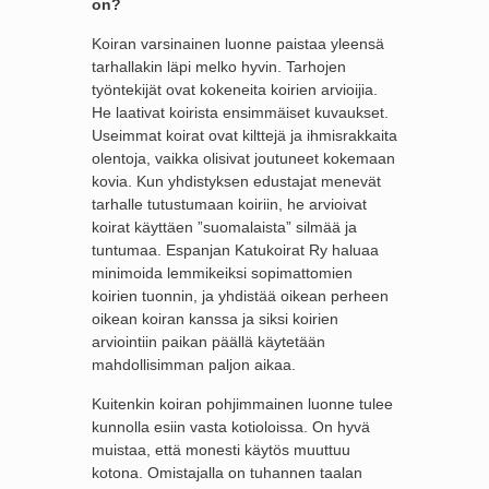
on?
Koiran varsinainen luonne paistaa yleensä
tarhallakin läpi melko hyvin. Tarhojen
työntekijät ovat kokeneita koirien arvioijia.
He laativat koirista ensimmäiset kuvaukset.
Useimmat koirat ovat kilttejä ja ihmisrakkaita
olentoja, vaikka olisivat joutuneet kokemaan
kovia. Kun yhdistyksen edustajat menevät
tarhalle tutustumaan koiriin, he arvioivat
koirat käyttäen ”suomalaista” silmää ja
tuntumaa. Espanjan Katukoirat Ry haluaa
minimoida lemmikeiksi sopimattomien
koirien tuonnin, ja yhdistää oikean perheen
oikean koiran kanssa ja siksi koirien
arviointiin paikan päällä käytetään
mahdollisimman paljon aikaa.
Kuitenkin koiran pohjimmainen luonne tulee
kunnolla esiin vasta kotioloissa. On hyvä
muistaa, että monesti käytös muuttuu
kotona. Omistajalla on tuhannen taalan