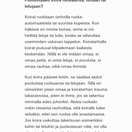
Puolustaako koira ruokaansa, luitaan tai
lelujaan?
Koirat ruokitaan tarhoilla ruoka-
automaateista tai suurista kupeista. Kun
häkissä on monta koiraa, sinne ei voi
heittää leluja tai luita, koska se aiheuttaa
useimmiten vakavan tappelun. Koiratarhalla
koirat joutuvat kilpailemaan kaikesta
keskenään. Niillä ei ole mitään omaa; ei
omaa petiä, ei omia leluja, ei puruluita, ei
omaa rauhaa, eikä omaa ihmistä.
Kun koira pääsee kotiin, se saattaa aluksi
puolustaa ruokaansa tai lelujaan. Sillä on
viimeinkin jotain omaa ja koiratarhan trauma
takaraivossa, joten ei ihme, jos se takertuu
vimmalla edes johonkin. Aluksi ruokailu
onkin viisainta rauhoittaa, että koiralle tulee
selväksi, ettei sen ruokia olla anastamassa.
Jos koira vaikuttaa takertuvan esimerkiksi
luihin tai leluihin ja puolustavan niitä, voi olla