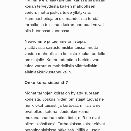
Pyrimme eläinlääkäreiden kanssa saamaan
koiran terveydestä kaiken mahdollisen
tiedon, mutta joskus tulee yllätyksiä.
Hammashoitoja ei ole mahdollista tehdä
tarhalla, ja toisinaan koiran hampaat voivat
olla huonossa kunnossa.
Neuvomme ja tuemme omistajaa
yllättävissä sairastumistilanteissa, mutta
vastuu mahdollisista kuluista kuuluu uudelle
omistajalle. Koiran adoptiota harkitsevan
tulee varautua mahdollisiin yllättäviinkin
eläinlääkärikustannuksiin.
Onko koira sisäsiisti?
Monet tarhojen koirat on hylätty suoraan
kodeista. Joskus niiden omistajat tuovat ne
henkilökohtaisesti ja kertovat, millaisia ne
ovat olleet kotona. Joidenkin koirien
mukana saadaan siten tieto, että ne ovat
olleet sisäsiistejä. Tarhaoloissa koirat elävät
betonipohjaisissa häkeissä. Niillä ei usein