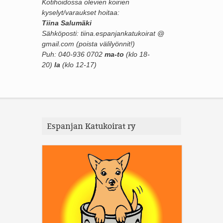
Kotihoidossa olevien koirien
kyselyt/varaukset hoitaa:
Tiina Salumäki
Sähköposti: tiina.espanjankatukoirat @
gmail.com (poista välilyönnit!)
Puh: 040-936 0702
ma-to
(klo 18-
20)
la
(klo 12-17)
Espanjan Katukoirat ry