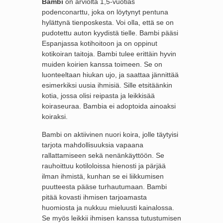
Bambi
on arviolta 1,5-vuotias
podenconarttu, joka on löytynyt pentuna
hylättynä tienposkesta. Voi olla, että se on
pudotettu auton kyydistä tielle. Bambi pääsi
Espanjassa kotihoitoon ja on oppinut
kotikoiran taitoja. Bambi tulee erittäin hyvin
muiden koirien kanssa toimeen. Se on
luonteeltaan hiukan ujo, ja saattaa jännittää
esimerkiksi uusia ihmisiä. Sille etsitäänkin
kotia, jossa olisi reipasta ja leikkisää
koiraseuraa. Bambia ei adoptoida ainoaksi
koiraksi.
Bambi on aktiivinen nuori koira, jolle täytyisi
tarjota mahdollisuuksia vapaana
rallattamiseen sekä nenänkäyttöön. Se
rauhoittuu kotiloloissa hienosti ja pärjää
ilman ihmistä, kunhan se ei liikkumisen
puutteesta pääse turhautumaan. Bambi
pitää kovasti ihmisen tarjoamasta
huomiosta ja nukkuu mieluusti kainalossa.
Se myös leikkii ihmisen kanssa tutustumisen