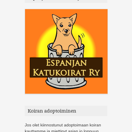
Koiran adoptoiminen
Jos olet kiinnostunut adoptoimaan koiran
kauttamme ja miettinyt asian jo loppuun