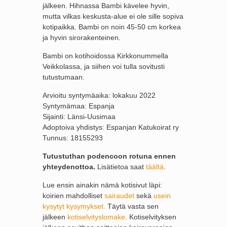
jälkeen. Hihnassa Bambi kävelee hyvin,
mutta vilkas keskusta-alue ei ole sille sopiva
kotipaikka. Bambi on noin 45-50 cm korkea
ja hyvin sirorakenteinen.
Bambi on kotihoidossa Kirkkonummella
Veikkolassa, ja siihen voi tulla sovitusti
tutustumaan.
Arvioitu syntymäaika: lokakuu 2022
Syntymämaa: Espanja
Sijainti: Länsi-Uusimaa
Adoptoiva yhdistys: Espanjan Katukoirat ry
Tunnus: 18155293
Tutustuthan podencoon rotuna ennen
yhteydenottoa.
Lisätietoa saat
täältä
.
Lue ensin ainakin nämä kotisivut läpi:
koirien mahdolliset
sairaudet
sekä
usein
kysytyt kysymykset.
Täytä vasta sen
jälkeen
kotiselvityslomake
. Kotiselvityksen