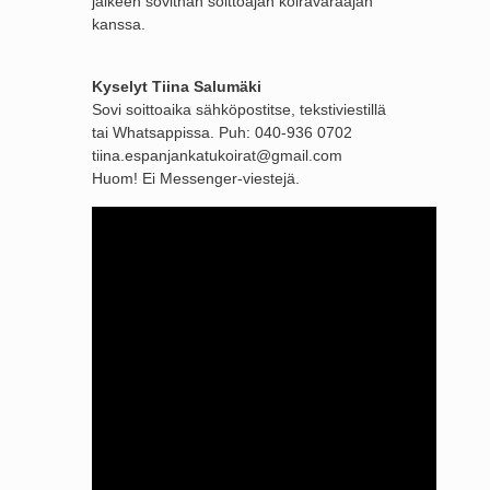
jälkeen sovithan soittoajan koiravaraajan
kanssa.
Kyselyt Tiina Salumäki
Sovi soittoaika sähköpostitse, tekstiviestillä
tai Whatsappissa. Puh: 040-936 0702
tiina.espanjankatukoirat@gmail.com
Huom! Ei Messenger-viestejä.