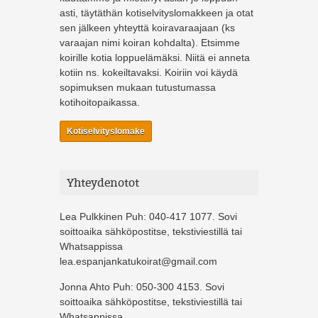
asti, täytäthän kotiselvityslomakkeen ja otat
sen jälkeen yhteyttä koiravaraajaan (ks
varaajan nimi koiran kohdalta). Etsimme
koirille kotia loppuelämäksi. Niitä ei anneta
kotiin ns. kokeiltavaksi. Koiriin voi käydä
sopimuksen mukaan tutustumassa
kotihoitopaikassa.
Kotiselvityslomake
Yhteydenotot
Lea Pulkkinen Puh: 040-417 1077. Sovi
soittoaika sähköpostitse, tekstiviestillä tai
Whatsappissa
lea.espanjankatukoirat@gmail.com
Jonna Ahto Puh: 050-300 4153. Sovi
soittoaika sähköpostitse, tekstiviestillä tai
Whatsappissa.