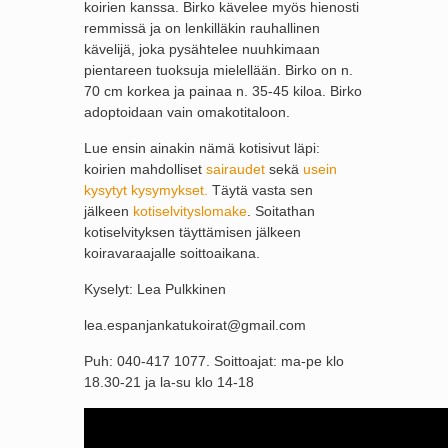
koirien kanssa. Birko kävelee myös hienosti
remmissä ja on lenkilläkin rauhallinen
kävelijä, joka pysähtelee nuuhkimaan
pientareen tuoksuja mielellään. Birko on n.
70 cm korkea ja painaa n. 35-45 kiloa. Birko
adoptoidaan vain omakotitaloon.
Lue ensin ainakin nämä kotisivut läpi:
koirien mahdolliset
sairaudet
sekä
usein
kysytyt kysymykset.
Täytä vasta sen
jälkeen
kotiselvityslomake
. Soitathan
kotiselvityksen täyttämisen jälkeen
koiravaraajalle soittoaikana.
Kyselyt: Lea Pulkkinen
lea.espanjankatukoirat@gmail.com
Puh: 040-417 1077. Soittoajat: ma-pe klo
18.30-21 ja la-su klo 14-18