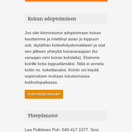
Koiran adoptoiminen
Jos olet kiinnostunut adoptoimaan koiran
kauttamme ja miettinyt asian jo loppuun
asti, täytäthän kotiselvityslomakkeen ja otat
sen jälkeen yhteyttä koiravaraajaan (ks
varaajan nimi koiran kohdalta). Etsimme
koirille kotia loppuelämäksi. Niitä ei anneta
kotiin ns. kokeiltavaksi. Koiriin voi käydä
sopimuksen mukaan tutustumassa
kotihoitopaikassa.
Kotiselvityslomake
Yhteydenotot
Lea Pulkkinen Puh: 040-417 1077. Sovi