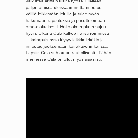
vaikuttaa erittäin kiltiltä tytöltä. Oleileen
paljon omissa oloissaan mutta intoutuu
välillä leikkimään leluilla ja tulee myös
hakemaan rapsutuksia ja pusuttelemaan
oma-aloitteisesti. Hoitotoimenpiteet sujuu
hyvin. Ulkona Cala kulkee nätisti remmissä
, koirapuistossa löytyy leikkimieltäkin ja
innostuu juoksemaan koirakaverin kanssa.
Lapsiin Cala suhtautuu rauhallisesti . Tähän
mennessä Cala on ollut myös sisäsiisti.