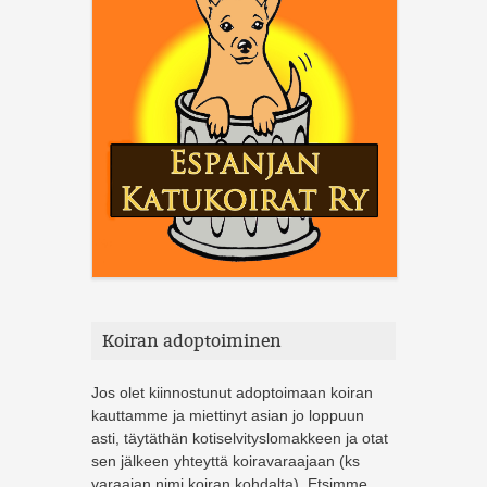
Koiran adoptoiminen
Jos olet kiinnostunut adoptoimaan koiran
kauttamme ja miettinyt asian jo loppuun
asti, täytäthän kotiselvityslomakkeen ja otat
sen jälkeen yhteyttä koiravaraajaan (ks
varaajan nimi koiran kohdalta). Etsimme