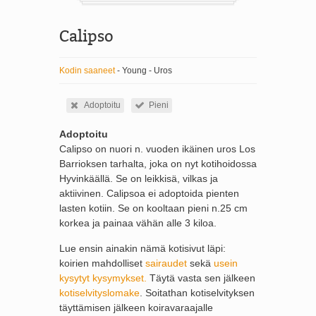
Calipso
Kodin saaneet
- Young - Uros
Adoptoitu
Pieni
Adoptoitu
Calipso on nuori n. vuoden ikäinen uros Los
Barrioksen tarhalta, joka on nyt kotihoidossa
Hyvinkäällä. Se on leikkisä, vilkas ja
aktiivinen. Calipsoa ei adoptoida pienten
lasten kotiin. Se on kooltaan pieni n.25 cm
korkea ja painaa vähän alle 3 kiloa.
Lue ensin ainakin nämä kotisivut läpi:
koirien mahdolliset
sairaudet
sekä
usein
kysytyt kysymykset.
Täytä vasta sen jälkeen
kotiselvityslomake
. Soitathan kotiselvityksen
täyttämisen jälkeen koiravaraajalle