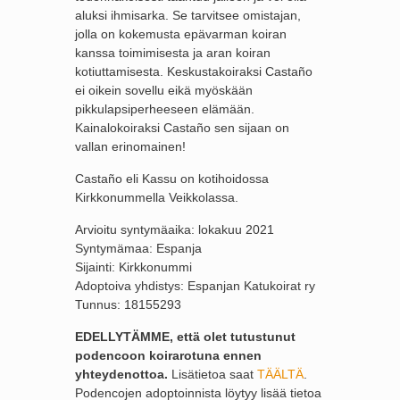
aluksi ihmisarka. Se tarvitsee omistajan,
jolla on kokemusta epävarman koiran
kanssa toimimisesta ja aran koiran
kotiuttamisesta. Keskustakoiraksi Castaño
ei oikein sovellu eikä myöskään
pikkulapsiperheeseen elämään.
Kainalokoiraksi Castaño sen sijaan on
vallan erinomainen!
Castaño eli Kassu on kotihoidossa
Kirkkonummella Veikkolassa.
Arvioitu syntymäaika: lokakuu 2021
Syntymämaa: Espanja
Sijainti: Kirkkonummi
Adoptoiva yhdistys: Espanjan Katukoirat ry
Tunnus: 18155293
EDELLYTÄMME, että olet tutustunut
podencoon koirarotuna ennen
yhteydenottoa.
Lisätietoa saat
TÄÄLTÄ
.
Podencojen adoptoinnista löytyy lisää tietoa