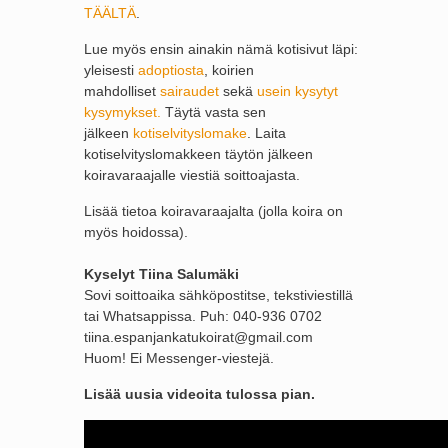
TÄÄLTÄ
.
Lue myös ensin ainakin nämä kotisivut läpi:
yleisesti
adoptiosta
, koirien
mahdolliset
sairaudet
sekä
usein kysytyt
kysymykset.
Täytä vasta sen
jälkeen
kotiselvityslomake
. Laita
kotiselvityslomakkeen täytön jälkeen
koiravaraajalle viestiä soittoajasta.
Lisää tietoa koiravaraajalta (jolla koira on
myös hoidossa).
Kyselyt Tiina Salumäki
Sovi soittoaika sähköpostitse, tekstiviestillä
tai Whatsappissa. Puh: 040-936 0702
tiina.espanjankatukoirat@gmail.com
Huom! Ei Messenger-viestejä.
Lisää uusia videoita tulossa pian.