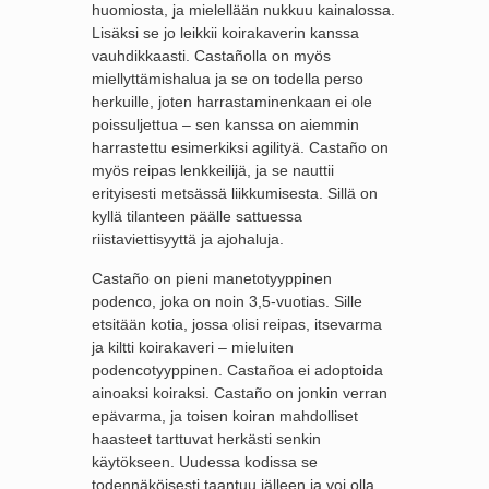
huomiosta, ja mielellään nukkuu kainalossa.
Lisäksi se jo leikkii koirakaverin kanssa
vauhdikkaasti. Castañolla on myös
miellyttämishalua ja se on todella perso
herkuille, joten harrastaminenkaan ei ole
poissuljettua – sen kanssa on aiemmin
harrastettu esimerkiksi agilityä. Castaño on
myös reipas lenkkeilijä, ja se nauttii
erityisesti metsässä liikkumisesta. Sillä on
kyllä tilanteen päälle sattuessa
riistaviettisyyttä ja ajohaluja.
Castaño on pieni manetotyyppinen
podenco, joka on noin 3,5-vuotias. Sille
etsitään kotia, jossa olisi reipas, itsevarma
ja kiltti koirakaveri – mieluiten
podencotyyppinen. Castañoa ei adoptoida
ainoaksi koiraksi. Castaño on jonkin verran
epävarma, ja toisen koiran mahdolliset
haasteet tarttuvat herkästi senkin
käytökseen. Uudessa kodissa se
todennäköisesti taantuu jälleen ja voi olla