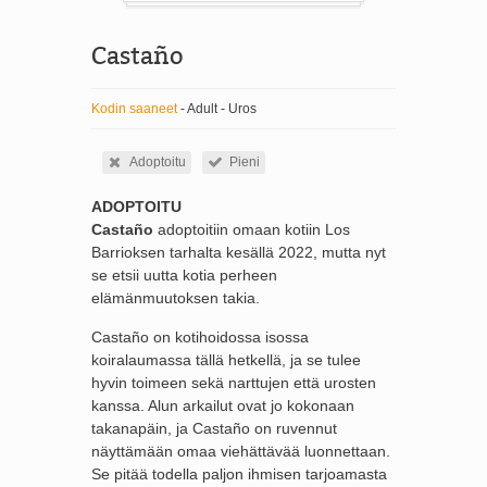
Castaño
Kodin saaneet
- Adult - Uros
Adoptoitu
Pieni
ADOPTOITU
Castaño
adoptoitiin omaan kotiin Los
Barrioksen tarhalta kesällä 2022, mutta nyt
se etsii uutta kotia perheen
elämänmuutoksen takia.
Castaño on kotihoidossa isossa
koiralaumassa tällä hetkellä, ja se tulee
hyvin toimeen sekä narttujen että urosten
kanssa. Alun arkailut ovat jo kokonaan
takanapäin, ja Castaño on ruvennut
näyttämään omaa viehättävää luonnettaan.
Se pitää todella paljon ihmisen tarjoamasta