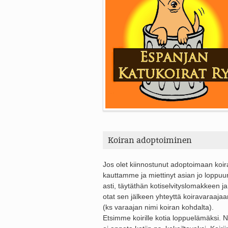
Koiran adoptoiminen
Jos olet kiinnostunut adoptoimaan koi
kauttamme ja miettinyt asian jo loppuu
asti, täytäthän kotiselvityslomakkeen ja
otat sen jälkeen yhteyttä koiravaraajaa
(ks varaajan nimi koiran kohdalta).
Etsimme koirille kotia loppuelämäksi. Ni