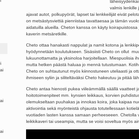
n
läheisyydenkai
valmis lenkille
ajavat autot, polkupyörät, lapset tai lenkkeilijät eivät pe
on metsästysviettiä pienriistaa tavattaesaa ja tämän vuoksi 
aidatuilla alueilla. Cheton kanssa on käyty koirapuistossa 
kaverin metsäretkille.
Cheto ottaa hanakasti nappulat ja namit kotona ja lenkkipo
hyödynnetään koulutukseen. Sisäsiisti Cheto on ollut mu
lukuunottamatta ja yksinoloa harjoitellaan. Miespuolisia i
i
mutta hetken päästä haluaa jo mennä tutustumaan. Kotihoit
ai
Cheto on suhtautunut myös kiinnostuneen uteliaasti ja ott
ihmiseen syliin ja siliteltäväksi Cheto hakeutuu ja pitää lä
Cheto antaa hienosti pukea viileämmällä säällä vaatteet ja
hoitotoimenpiteet mm. kynsien leikkaus, korvien puhdistu
ai
olemukseltaan puuhakas ja innokas koira, joka kaipaa nuore
aktivointia sekä myönteistä ohjausta totutellessaan kotie
vuotiaden lasten kanssa samaan perheeseeen. Chetolla v
leikkikaveri tai useampia, mutta se voisi soveltua myös ain
ai