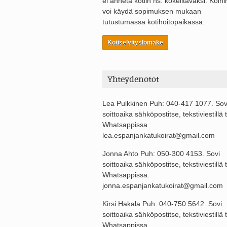
ei anneta kotiin ns. kokeiltavaksi. Koirii
voi käydä sopimuksen mukaan
tutustumassa kotihoitopaikassa.
Kotiselvityslomake
Yhteydenotot
Lea Pulkkinen Puh: 040-417 1077. Sov
soittoaika sähköpostitse, tekstiviestillä t
Whatsappissa
lea.espanjankatukoirat@gmail.com
Jonna Ahto Puh: 050-300 4153. Sovi
soittoaika sähköpostitse, tekstiviestillä t
Whatsappissa.
jonna.espanjankatukoirat@gmail.com
Kirsi Hakala Puh: 040-750 5642. Sovi
soittoaika sähköpostitse, tekstiviestillä t
Whatsappissa.