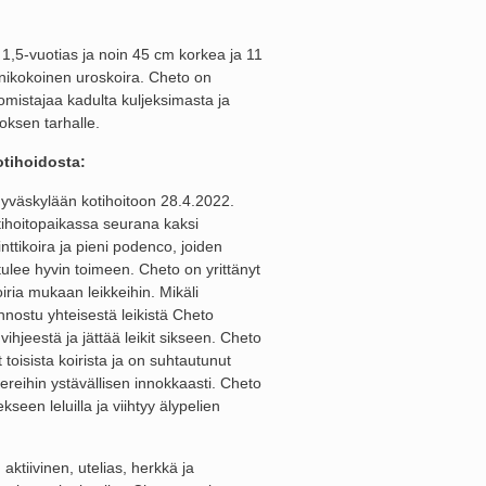
1,5-vuotias ja noin 45 cm korkea ja 11
nikokoinen uroskoira. Cheto on
omistajaa kadulta kuljeksimasta ja
oksen tarhalle.
tihoidosta:
yväskylään kotihoitoon 28.4.2022.
tihoitopaikassa seurana kaksi
inttikoira ja pieni podenco, joiden
ulee hyvin toimeen. Cheto on yrittänyt
iria mukaan leikkeihin. Mikäli
innostu yhteisestä leikistä Cheto
ihjeestä ja jättää leikit sikseen. Cheto
 toisista koirista ja on suhtautunut
ereihin ystävällisen innokkaasti. Cheto
ekseen leluilla ja viihtyy älypelien
aktiivinen, utelias, herkkä ja