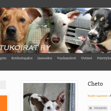
ptio
Kotihoitajaksi
Jäseneksi
Vanhainkoti
Uutiset
Päivityk
Cheto
Kodin saaneet
- 
Adoptoitu