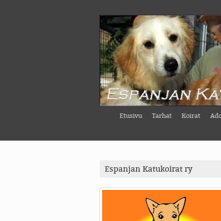
Etusivu
Tarhat
Koirat
Ado
Espanjan Katukoirat ry