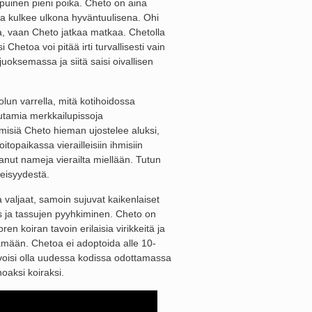
puinen pieni poika. Cheto on aina
 ja kulkee ulkona hyväntuulisena. Ohi
lota, vaan Cheto jatkaa matkaa. Chetolla
Chetoa voi pitää irti turvallisesti vain
juoksemassa ja siitä saisi oivallisen
lun varrella, mitä kotihoidossa
utamia merkkailupissoja
hmisiä Cheto hieman ujostelee aluksi,
opaikassa vierailleisiin ihmisiin
anut nameja vierailta miellään. Tutun
heisyydestä.
 valjaat, samoin sujuvat kaikenlaiset
s ja tassujen pyyhkiminen. Cheto on
n koiran tavoin erilaisia virikkeitä ja
lämään. Chetoa ei adoptoida alle 10-
oisi olla uudessa kodissa odottamassa
oaksi koiraksi.