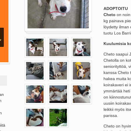
ADOPTOITU
Cheto
on noin 
kg painava pie
löydetty ilman 
tuotu Los Barri
Kuulumisia ko
Cheto saapui J
Chetolla on ko
seniorityttöä, v
kanssa Cheto t
hakea muita ko
koirakaveri ei 
ymmärtää heti v
ran
on kiinnostunut
n
uusiin koirakav
leikkii myös its
n
parissa.
itä
Cheto on hyvin 