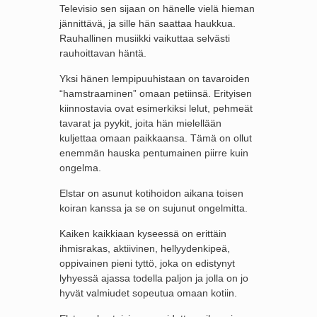
Televisio sen sijaan on hänelle vielä hieman
jännittävä, ja sille hän saattaa haukkua.
Rauhallinen musiikki vaikuttaa selvästi
rauhoittavan häntä.
Yksi hänen lempipuuhistaan on tavaroiden
“hamstraaminen” omaan petiinsä. Erityisen
kiinnostavia ovat esimerkiksi lelut, pehmeät
tavarat ja pyykit, joita hän mielellään
kuljettaa omaan paikkaansa. Tämä on ollut
enemmän hauska pentumainen piirre kuin
ongelma.
Elstar on asunut kotihoidon aikana toisen
koiran kanssa ja se on sujunut ongelmitta.
Kaiken kaikkiaan kyseessä on erittäin
ihmisrakas, aktiivinen, hellyydenkipeä,
oppivainen pieni tyttö, joka on edistynyt
lyhyessä ajassa todella paljon ja jolla on jo
hyvät valmiudet sopeutua omaan kotiin.