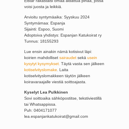
Elstar rakastaisi omaa aidattua pihaa, jossa
voisi juosta ja leikkiä.
Arvioitu syntymäaika: Syyskuu 2024
Syntymämaa: Espanja
Sijainti: Espoo, Suomi
Adoptoiva yhdistys: Espanjan Katukoirat ry
Tunnus: 18155293
Lue ensin ainakin nämä kotisivut läpi:
koirien mahdolliset
sairaudet
sekä
usein
kysytyt kysymykset.
Täytä vasta sen jälkeen
kotiselvityslomake
. Laita
kotiselvityslomakkeen täytön jälkeen
koiravaraajalle viestiä soittoajasta.
Kyselyt Lea Pulkkinen
Sovi soittoaika sähköpostitse, tekstiviestillä
tai Whatsappissa.
Puh: 0404171077
lea.espanjankatukoirat@gmail.com