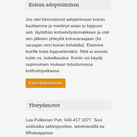
Koiran adoptoiminen
Jos olet kiinnostunut adoptoimaan koiran
kauttamme ja miettinyt asian jo loppuun
asti, täytäthän kotiselvityslomakkeen ja otat
sen jälkeen yhteyttä koiravaraajaan (ks
varaajan nimi koiran kohdalta). Etsimme
koirille kotia loppuelämäksi. Niitä ei anneta
kotiin ns. kokeiltavaksi. Koiriin voi käydä
sopimuksen mukaan tutustumassa
kotihoitopaikassa.
Kotiselvityslomake
Yhteydenotot
Lea Pulkkinen Puh: 040-417 1077. Sovi
soittoaika sähköpostitse, tekstiviestillä tai
Whatsappissa