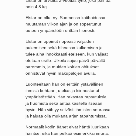
Elstar on arviolta 2-vuotias tyttö, joka painaa
noin 4,8 kg.
Elstar on ollut nyt Suomessa kotihoidossa
muutaman viikon ajan ja on sopeutunut
uuteen ympäristöön erittäin hienosti.
Elstar on oppinut nopeasti valjaiden
pukemisen sekä hihnassa kulkemisen ja
tulee aina innokkaasti eteiseen, kun valjaat
otetaan esille. Ulkoilu sujuu päivä päivältä
paremmin, ja muiden koirien ohitukset
onnistuvat hyvin makupalojen avulla.
Luonteeltaan hän on erittäin ystävällinen
ihmisiä kohtaan, utelias ja kiinnostunut
ympäristöstään. Hän rakastaa rapsutuksia
ja huomiota sekä antaa käsitellä itseään
hyvin. Hän viihtyy selvästi ihmisten seurassa
ja haluaa olla mukana arjen tapahtumissa.
Normaalit kodin äänet eivät häntä juurikaan
häiritse, eikä hän pelkää esimerkiksi imuria.