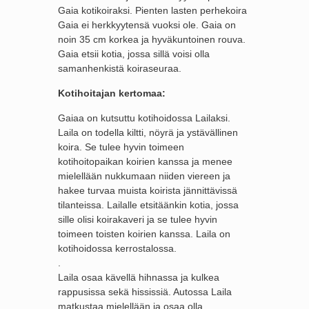
Gaia kotikoiraksi. Pienten lasten perhekoira
Gaia ei herkkyytensä vuoksi ole. Gaia on
noin 35 cm korkea ja hyväkuntoinen rouva.
Gaia etsii kotia, jossa sillä voisi olla
samanhenkistä koiraseuraa.
Kotihoitajan kertomaa:
Gaiaa on kutsuttu kotihoidossa Lailaksi.
Laila on todella kiltti, nöyrä ja ystävällinen
koira. Se tulee hyvin toimeen
kotihoitopaikan koirien kanssa ja menee
mielellään nukkumaan niiden viereen ja
hakee turvaa muista koirista jännittävissä
tilanteissa. Lailalle etsitäänkin kotia, jossa
sille olisi koirakaveri ja se tulee hyvin
toimeen toisten koirien kanssa. Laila on
kotihoidossa kerrostalossa.
.
Laila osaa kävellä hihnassa ja kulkea
rappusissa sekä hississiä. Autossa Laila
matkustaa mielellään ja osaa olla