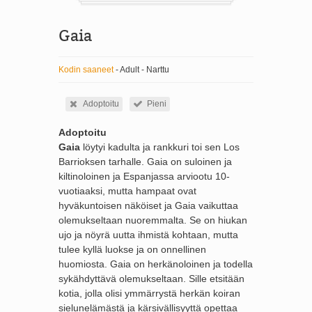
Gaia
Kodin saaneet
- Adult - Narttu
Adoptoitu
Pieni
Adoptoitu
Gaia
löytyi kadulta ja rankkuri toi sen Los
Barrioksen tarhalle. Gaia on suloinen ja
kiltinoloinen ja Espanjassa arviootu 10-
vuotiaaksi, mutta hampaat ovat
hyväkuntoisen näköiset ja Gaia vaikuttaa
olemukseltaan nuoremmalta. Se on hiukan
ujo ja nöyrä uutta ihmistä kohtaan, mutta
tulee kyllä luokse ja on onnellinen
huomiosta. Gaia on herkänoloinen ja todella
sykähdyttävä olemukseltaan. Sille etsitään
kotia, jolla olisi ymmärrystä herkän koiran
sielunelämästä ja kärsivällisyyttä opettaa