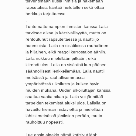
tervehtimään uusia ihmisiä ja hakemaan
rapsutuksia häntää heilutellen sekä ottaa
herkkuja tarjottaessa.
.
Tuntemattomampien ihmisten kanssa Laila
tarvitsee aikaa ja kärsivällisyyttä, mutta on
rentoutunut rapsuteltaessa ja nauttii jo
huomioista. Laila on sisätiloissa rauhallinen
ja hiljainen, eikä reagoi kerrostalon ääniin.
Laila nukkuu mielellään pitkään, eikä
kiirehdi ulos. Laila on sisäsiisti kun pääsee
säännöllisesti lenkkeilemään. Laila nauttii
metsässä ja rauhallisemmassa
ympäristössä ulkoilusta ja kulkee hyvin
muiden mukana. Uuden ulkoiluttajan kanssa
saattaa vaatia aikaa ja Laila voi jännittää
tarpeiden tekemistä aluksi ulos. Lailalla on
havaittu hieman riistaviettiä ja mielellään
lähtisi metsässä jäniksien perään, mutta
rauhoittuu nopeasti.
.
Lue ensin ainakin nämä kotisivut läpi: