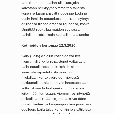
tarpeitaan ulos. Lailan ulkoiluttajalta
kaivataan herkkyyttä ymmärtää tälläistä
koiraa ja kärsivällisyyttä uudessa kodissa
uusin ihmisiin totuttelussa. Laila on syönyt
erillisessä tilassa omassa rauhassa, koska
jännittää ruokailua muiden seurassa.
Lailalle etsitään kotia rauhalliselta alueelta.
.
Kotihoidon kertomaa 12.3.2020:
.
Gaia (Laila) on ollut kotihoidossa nyt
hieman yli 3 kk ja reipastunut valtavasti.
Laila nauttii metsälenkeistä, ihmisten
saamista rapsutuksista ja rentoutuu
mielellään koirakavereiden vieressä
nukkumalla. Laila on myös innostuessaan
yrittänyt saada hoitopaikan muita koiria
leikkimään kanssaan. Aiemmin esiintyneitä
pelkotiloja ei enää ole, mutta kovat äänet,
uudet tilanteet ja kaupungin vilinä jännittävät
edelleen. Laila tulee kuitenkin jo sisätiloissa