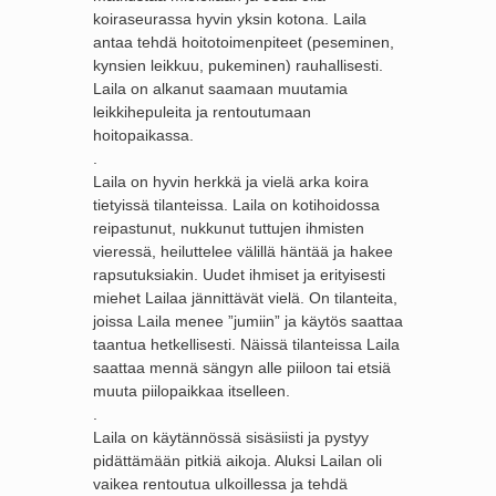
koiraseurassa hyvin yksin kotona. Laila
antaa tehdä hoitotoimenpiteet (peseminen,
kynsien leikkuu, pukeminen) rauhallisesti.
Laila on alkanut saamaan muutamia
leikkihepuleita ja rentoutumaan
hoitopaikassa.
.
Laila on hyvin herkkä ja vielä arka koira
tietyissä tilanteissa. Laila on kotihoidossa
reipastunut, nukkunut tuttujen ihmisten
vieressä, heiluttelee välillä häntää ja hakee
rapsutuksiakin. Uudet ihmiset ja erityisesti
miehet Lailaa jännittävät vielä. On tilanteita,
joissa Laila menee ”jumiin” ja käytös saattaa
taantua hetkellisesti. Näissä tilanteissa Laila
saattaa mennä sängyn alle piiloon tai etsiä
muuta piilopaikkaa itselleen.
.
Laila on käytännössä sisäsiisti ja pystyy
pidättämään pitkiä aikoja. Aluksi Lailan oli
vaikea rentoutua ulkoillessa ja tehdä