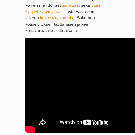
koirien mahdolliset
sairaudet
sekä
usein
kysytyt kysymykset.
Täytä vasta sen
jälkeen
kotiselvityslomake
. Soitathan
kotiselvityksen täyttämisen jälkeen
koiravaraajalle soittoaikana.