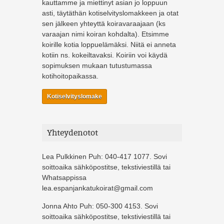
kauttamme ja miettinyt asian jo loppuun
asti, täytäthän kotiselvityslomakkeen ja otat
sen jälkeen yhteyttä koiravaraajaan (ks
varaajan nimi koiran kohdalta). Etsimme
koirille kotia loppuelämäksi. Niitä ei anneta
kotiin ns. kokeiltavaksi. Koiriin voi käydä
sopimuksen mukaan tutustumassa
kotihoitopaikassa.
Kotiselvityslomake
Yhteydenotot
Lea Pulkkinen Puh: 040-417 1077. Sovi
soittoaika sähköpostitse, tekstiviestillä tai
Whatsappissa
lea.espanjankatukoirat@gmail.com
Jonna Ahto Puh: 050-300 4153. Sovi
soittoaika sähköpostitse, tekstiviestillä tai