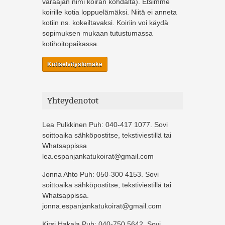
varaajan nimi koiran kohdalta). Etsimme
koirille kotia loppuelämäksi. Niitä ei anneta
kotiin ns. kokeiltavaksi. Koiriin voi käydä
sopimuksen mukaan tutustumassa
kotihoitopaikassa.
Kotiselvityslomake
Yhteydenotot
Lea Pulkkinen Puh: 040-417 1077. Sovi
soittoaika sähköpostitse, tekstiviestillä tai
Whatsappissa
lea.espanjankatukoirat@gmail.com
Jonna Ahto Puh: 050-300 4153. Sovi
soittoaika sähköpostitse, tekstiviestillä tai
Whatsappissa.
jonna.espanjankatukoirat@gmail.com
Kirsi Hakala Puh: 040-750 5642. Sovi