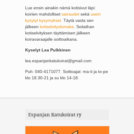
Lue ensin ainakin nämä kotisivut läpi:
koirien mahdolliset
sairaudet
sekä
usein
kysytyt kysymykset.
Täytä vasta sen
jälkeen
kotiselvityslomake
. Soitathan
kotiselvityksen täyttämisen jälkeen
koiravaraajalle soittoaikana.
Kyselyt Lea Pulkkinen
lea.espanjankatukoirat@gmail.com
Puh: 040-4171077. Soittoajat: ma-ti ja to-pe
klo 18.30-21 ja su klo 14-18.
Espanjan Katukoirat ry