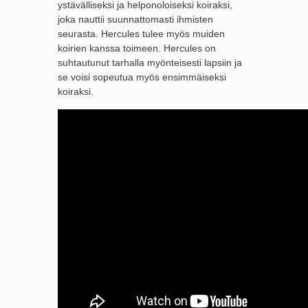
ystävälliseksi ja helponoloiseksi koiraksi,
joka nauttii suunnattomasti ihmisten
seurasta. Hercules tulee myös muiden
koirien kanssa toimeen. Hercules on
suhtautunut tarhalla myönteisesti lapsiin ja
se voisi sopeutua myös ensimmäiseksi
koiraksi.