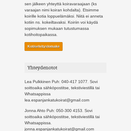
sen jälkeen yhteyttä koiravaraajaan (ks
varaajan nimi koiran kohdalta). Etsimme
koirille kotia loppuelämäksi. Niitä ei anneta
kotiin ns. kokeiltavaksi. Koiriin voi käydä
sopimuksen mukaan tutustumassa
kotihoitopaikassa.
Kotiselvityslomake
Yhteydenotot
Lea Pulkkinen Puh: 040-417 1077. Sovi
soittoaika sähköpostitse, tekstiviestillä tai
Whatsappissa
lea.espanjankatukoirat@gmail.com
Jonna Ahto Puh: 050-300 4153. Sovi
soittoaika sähköpostitse, tekstiviestillä tai
Whatsappissa.
jonna.espanjankatukoirat@gmail.com