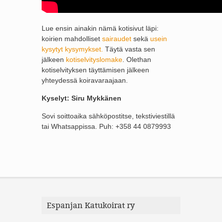
Lue ensin ainakin nämä kotisivut läpi:
koirien mahdolliset
sairaudet
sekä
use
in
kysytyt kysymykset.
Täytä vasta sen
jälkeen
kotiselvityslomake
. Olethan
kotiselvityksen täyttämisen jälkeen
yhteydessä koiravaraajaan.
Kyselyt: Siru Mykkänen
Sovi soittoaika sähköpostitse, tekstiviestillä
tai Whatsappissa. Puh: +358 44 0879993
Espanjan Katukoirat ry