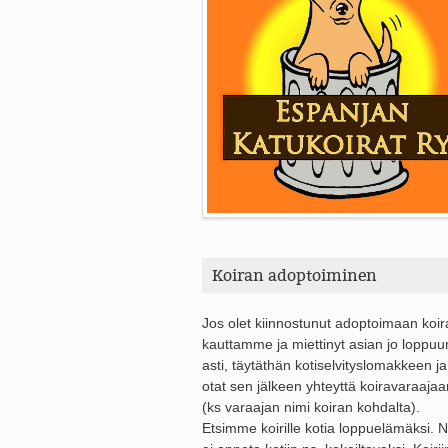
Koiran adoptoiminen
Jos olet kiinnostunut adoptoimaan koi
kauttamme ja miettinyt asian jo loppuu
asti, täytäthän kotiselvityslomakkeen ja
otat sen jälkeen yhteyttä koiravaraajaa
(ks varaajan nimi koiran kohdalta).
Etsimme koirille kotia loppuelämäksi. Ni