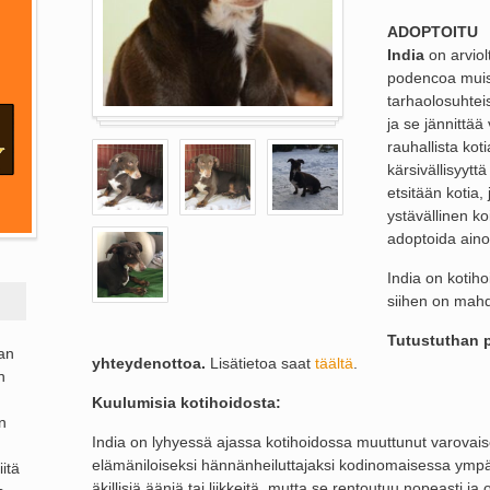
ADOPTOITU
India
on arviol
podencoa muist
tarhaolosuhtei
ja se jännittää 
rauhallista koti
kärsivällisyytt
etsitään kotia,
ystävällinen k
adoptoida ainoa
India on kotih
siihen on mahd
Tutustuthan 
ran
yhteydenottoa.
Lisätietoa saat
täältä
.
n
Kuulumisia kotihoidosta:
n
India on lyhyessä ajassa kotihoidossa muuttunut varovaises
elämäniloiseksi hännänheiluttajaksi kodinomaisessa ympär
itä
äkillisiä ääniä tai liikkeitä, mutta se rentoutuu nopeasti j