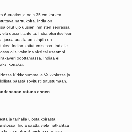
ta 6-vuotias ja noin 35 cm korkea
uttava narttukoira. India on
ssa ollut ujo uusien ihmisten seurassa
vielä uusia tilanteita. India etsii itselleen
a, jossa uusilla omistajilla on
ä tukea Indiaa kotiutumisessa. Indialle
 jossa olisi valmiina yksi tai useampi
oirakaveri odottamassa. Indiaa ei
ksi koiraksi.
oidossa Kirkkonummella Veikkolassa ja
ollista päästä sovitusti tutustumaan.
podencoon rotuna ennen
ta ja tarhalla ujosta koirasta
istössä. India saatta vielä hätkähtää
a on kovin utelias ihmisten seurassa.