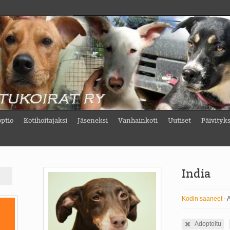
ptio
Kotihoitajaksi
Jäseneksi
Vanhainkoti
Uutiset
Päivityk
India
Kodin saaneet
- A
Adoptoitu