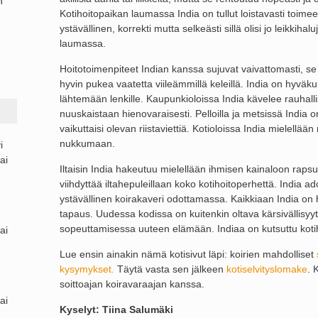
n
Kotihoitopaikan laumassa India on tullut loistavasti toimee
ystävällinen, korrekti mutta selkeästi sillä olisi jo leikkihal
laumassa.
Hoitotoimenpiteet Indian kanssa sujuvat vaivattomasti, se 
hyvin pukea vaatetta viileämmillä keleillä. India on hyväk
lähtemään lenkille. Kaupunkioloissa India kävelee rauhalli
nuuskaistaan hienovaraisesti. Pelloilla ja metsissä India o
vaikuttaisi olevan riistaviettiä. Kotioloissa India mielellää
nukkumaan.
i
ai
Iltaisin India hakeutuu mielellään ihmisen kainaloon rapsutel
viihdyttää iltahepuleillaan koko kotihoitoperhettä. India ad
ystävällinen koirakaveri odottamassa. Kaikkiaan India on
tapaus. Uudessa kodissa on kuitenkin oltava kärsivällisyy
sopeuttamisessa uuteen elämään. Indiaa on kutsuttu kotih
ai
Lue ensin ainakin nämä kotisivut läpi: koirien mahdolliset
kysymykset.
Täytä vasta sen jälkeen
kotiselvityslomake
. 
soittoajan koiravaraajan kanssa.
ai
Kyselyt: Tiina Salumäki