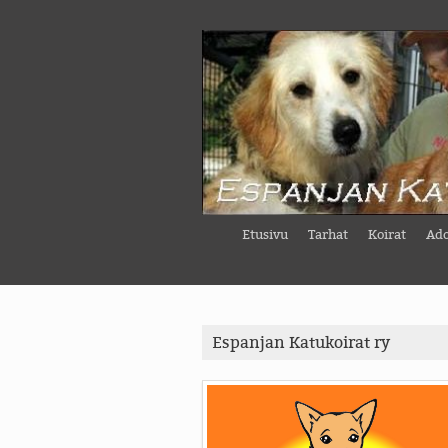
Etusivu
Tarhat
Koirat
Ado
Espanjan Katukoirat ry