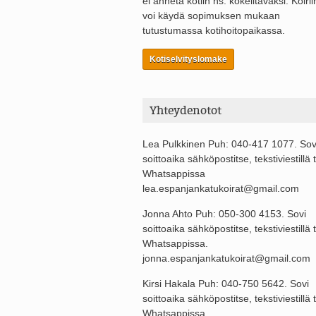
ei anneta kotiin ns. kokeiltavaksi. Koirii
voi käydä sopimuksen mukaan
tutustumassa kotihoitopaikassa.
Kotiselvityslomake
Yhteydenotot
Lea Pulkkinen Puh: 040-417 1077. Sov
soittoaika sähköpostitse, tekstiviestillä t
Whatsappissa
lea.espanjankatukoirat@gmail.com
Jonna Ahto Puh: 050-300 4153. Sovi
soittoaika sähköpostitse, tekstiviestillä t
Whatsappissa.
jonna.espanjankatukoirat@gmail.com
Kirsi Hakala Puh: 040-750 5642. Sovi
soittoaika sähköpostitse, tekstiviestillä t
Whatsappissa.