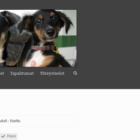
set
Tapahtumat
Yhteystiedot
dult - Narttu
Pieni