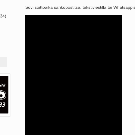
Sovi soittoaika sähköpostitse, tekstiviestillä tai Whatsap
+34)