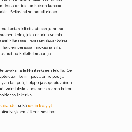
n. India on toisten koirien kanssa
ujakin. Selkeästi se nauttii elosta
matkustaa kiltisti autossa ja antaa
untoinen koira, joka on aina valmis
sesti hihnassa, vastaantulevat koirat
n hajujen perässä innokas ja sillä
n rauhoittuu köllöttelemään ja
tavaksi ja leikkii itsekseen leluilla. Se
optoidaan kotiin, jossa on reipas ja
 hyvin lempeä, helppo ja sopeutuvainen
ttä, valmiuksia ja osaamista aran koiran
oidossa Inkeriksi.
sairaudet
sekä
usein kysytyt
Kotiselvityksen jälkeen sovithan