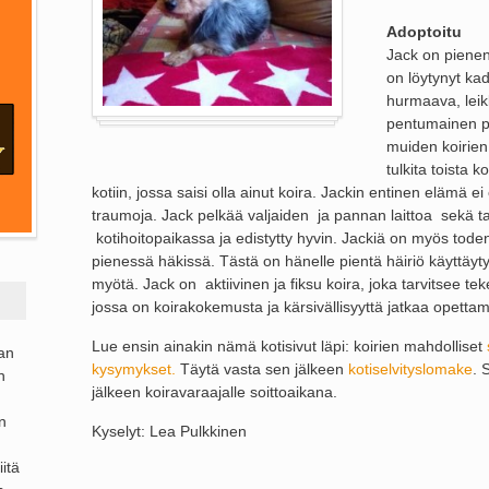
Adoptoitu
Jack on pienen
on löytynyt ka
hurmaava, leik
pentumainen po
muiden koirien
tulkita toista k
kotiin, jossa saisi olla ainut koira. Jackin entinen elämä ei 
traumoja. Jack pelkää valjaiden ja pannan laittoa sekä ta
kotihoitopaikassa ja edistytty hyvin. Jackiä on myös todenn
pienessä häkissä. Tästä on hänelle pientä häiriö käyttäyt
myötä. Jack on aktiivinen ja fiksu koira, joka tarvitsee teke
jossa on koirakokemusta ja kärsivällisyyttä jatkaa opettam
Lue ensin ainakin nämä kotisivut läpi: koirien mahdolliset
ran
kysymykset.
Täytä vasta sen jälkeen
kotiselvityslomake
. 
n
jälkeen koiravaraajalle soittoaikana.
n
Kyselyt: Lea Pulkkinen
itä