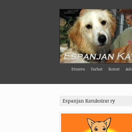
Etusivu
Tarhat
Koirat
Ado
Espanjan Katukoirat ry