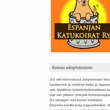
Koiran adoptoiminen
Jos olet kiinnostunut adoptoimaan koi
kauttamme ja miettinyt asian jo loppuu
asti, täytäthän kotiselvityslomakkeen ja
otat sen jälkeen yhteyttä koiravaraajaa
(ks varaajan nimi koiran kohdalta).
Etsimme koirille kotia loppuelämäksi. Ni