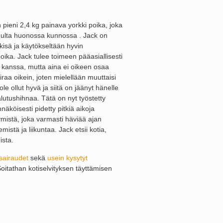
 pieni 2,4 kg painava yorkki poika, joka
dulta huonossa kunnossa . Jack on
kisä ja käytökseltään hyvin
ika. Jack tulee toimeen pääasiallisesti
 kanssa, mutta aina ei oikeen osaa
oiraa oikein, joten mielellään muuttaisi
ole ollut hyvä ja siitä on jäänyt hänelle
lutushihnaa. Tätä on nyt työstetty
äköisesti pidetty pitkiä aikoja
ymistä, joka varmasti häviää ajan
mistä ja liikuntaa. Jack etsii kotia,
ista.
sairaudet
sekä
usein kysytyt
Soitathan kotiselvityksen täyttämisen