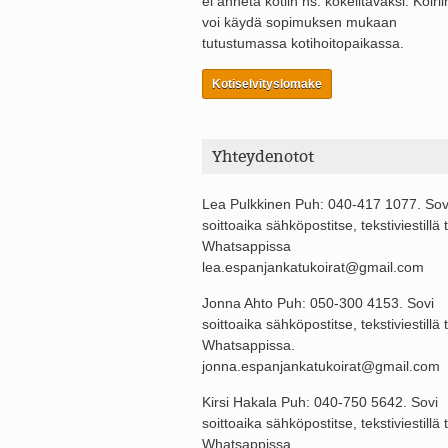
ei anneta kotiin ns. kokeiltavaksi. Koirii
voi käydä sopimuksen mukaan
tutustumassa kotihoitopaikassa.
Kotiselvityslomake
Yhteydenotot
Lea Pulkkinen Puh: 040-417 1077. Sov
soittoaika sähköpostitse, tekstiviestillä t
Whatsappissa
lea.espanjankatukoirat@gmail.com
Jonna Ahto Puh: 050-300 4153. Sovi
soittoaika sähköpostitse, tekstiviestillä t
Whatsappissa.
jonna.espanjankatukoirat@gmail.com
Kirsi Hakala Puh: 040-750 5642. Sovi
soittoaika sähköpostitse, tekstiviestillä t
Whatsappissa.