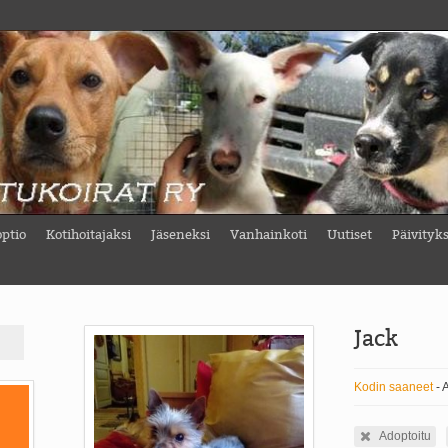
ptio
Kotihoitajaksi
Jäseneksi
Vanhainkoti
Uutiset
Päivityk
Jack
Kodin saaneet
- 
Adoptoitu