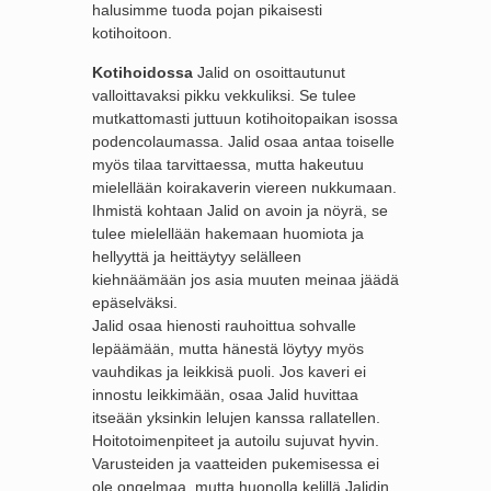
halusimme tuoda pojan pikaisesti
kotihoitoon.
Kotihoidossa
Jalid on osoittautunut
valloittavaksi pikku vekkuliksi. Se tulee
mutkattomasti juttuun kotihoitopaikan isossa
podencolaumassa. Jalid osaa antaa toiselle
myös tilaa tarvittaessa, mutta hakeutuu
mielellään koirakaverin viereen nukkumaan.
Ihmistä kohtaan Jalid on avoin ja nöyrä, se
tulee mielellään hakemaan huomiota ja
hellyyttä ja heittäytyy selälleen
kiehnäämään jos asia muuten meinaa jäädä
epäselväksi.
Jalid osaa hienosti rauhoittua sohvalle
lepäämään, mutta hänestä löytyy myös
vauhdikas ja leikkisä puoli. Jos kaveri ei
innostu leikkimään, osaa Jalid huvittaa
itseään yksinkin lelujen kanssa rallatellen.
Hoitotoimenpiteet ja autoilu sujuvat hyvin.
Varusteiden ja vaatteiden pukemisessa ei
ole ongelmaa, mutta huonolla kelillä Jalidin