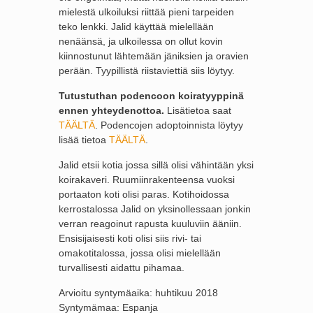
mielestä ulkoiluksi riittää pieni tarpeiden
teko lenkki. Jalid käyttää mielellään
nenäänsä, ja ulkoilessa on ollut kovin
kiinnostunut lähtemään jäniksien ja oravien
perään. Tyypillistä riistaviettiä siis löytyy.
Tutustuthan podencoon koiratyyppinä
ennen yhteydenottoa.
Lisätietoa saat
TÄÄLTÄ
. Podencojen adoptoinnista löytyy
lisää tietoa
TÄÄLTÄ
.
Jalid etsii kotia jossa sillä olisi vähintään yksi
koirakaveri. Ruumiinrakenteensa vuoksi
portaaton koti olisi paras. Kotihoidossa
kerrostalossa Jalid on yksinollessaan jonkin
verran reagoinut rapusta kuuluviin ääniin.
Ensisijaisesti koti olisi siis rivi- tai
omakotitalossa, jossa olisi mielellään
turvallisesti aidattu pihamaa.
Arvioitu syntymäaika: huhtikuu 2018
Syntymämaa: Espanja