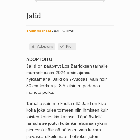
Jalid
Kodin saaneet
- Adult - Uros
Adoptoitu
Pieni
ADOPTOITU
Jalid
on päätynyt Los Barrioksen tarhalle
marraskuussa 2024 omistajansa
hylkäämänä. Jalid on 7-vuotias, vain noin
30 cm korkea ja 8,5 kiloinen podenco
maneto poika.
Tarhalta saimme kuulla että Jalid on kiva
koira joka tulee toimeen niin ihmisten kuin
toisten koirienkin kanssa. Täpötäydellä
tarhalla se joutui kuitenkin elämään yksin
pienessä häkissä päästen vain kerran
päivässä ulkoilemaan hetkeksi, joten