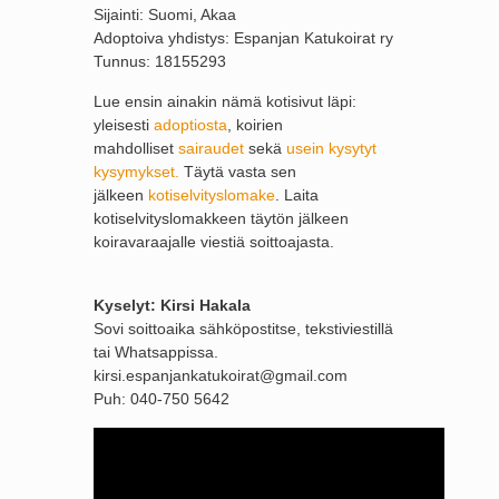
Sijainti: Suomi, Akaa
Adoptoiva yhdistys: Espanjan Katukoirat ry
Tunnus: 18155293
Lue ensin ainakin nämä kotisivut läpi:
yleisesti
adoptiosta
, koirien
mahdolliset
sairaudet
sekä
usein kysytyt
kysymykset.
Täytä vasta sen
jälkeen
kotiselvityslomake
. Laita
kotiselvityslomakkeen täytön jälkeen
koiravaraajalle viestiä soittoajasta.
Kyselyt: Kirsi Hakala
Sovi soittoaika sähköpostitse, tekstiviestillä
tai Whatsappissa.
kirsi.espanjankatukoirat@gmail.com
Puh: 040-750 5642