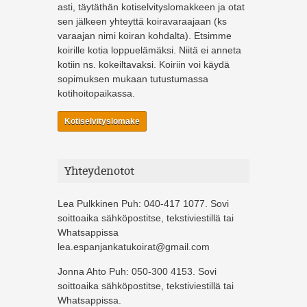
asti, täytäthän kotiselvityslomakkeen ja otat
sen jälkeen yhteyttä koiravaraajaan (ks
varaajan nimi koiran kohdalta). Etsimme
koirille kotia loppuelämäksi. Niitä ei anneta
kotiin ns. kokeiltavaksi. Koiriin voi käydä
sopimuksen mukaan tutustumassa
kotihoitopaikassa.
Kotiselvityslomake
Yhteydenotot
Lea Pulkkinen Puh: 040-417 1077. Sovi
soittoaika sähköpostitse, tekstiviestillä tai
Whatsappissa
lea.espanjankatukoirat@gmail.com
Jonna Ahto Puh: 050-300 4153. Sovi
soittoaika sähköpostitse, tekstiviestillä tai
Whatsappissa.