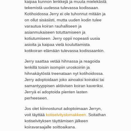
kaipaa kunnon lenkkejä ja muuta mielekästä
tekemistä uudessa tulevassa kodissaan.
Kotihoidossa Jerry ei ole tuhonnut mitään ja
on ollut sisäsiisti, mutta uuden kodin tulee
varautua koiran rauhalliseen ja
asianmukaiseen totuttamiseen ja
kotiutumiseen. Jerry oppii nopeasti uusia
asioita ja kaipaa vielä kouluttamista
kotikoiran elämään tulevassa kodissaankin.
Jerry saattaa vetää hihnassa ja reagoida
lenkillä toisiin isompiin uroskoiriin ja
hihnakäytöstä treenataan nyt kotihoidossa.
Jerry adoptoidaan joko ainoaksi koiraksi tai
samantyyppisen aktiivisen koiran kaveriksi.
Jerryä ei adoptoida pienten lasten
perheeseen.
Jos olet kiinnostunut adoptoimaan Jerryn,
voit täyttää
kotiselvityslomakkeen.
Soitathan
kotiselvityksen täyttämisen jälkeen
koiravaraajalle soittoaikana.