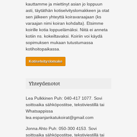
kauttamme ja miettinyt asian jo loppuun
asti, täytäthän kotiselvityslomakkeen ja otat
sen jälkeen yhteyttä koiravaraajaan (ks
varaajan nimi koiran kohdalta). Etsimme
koirille kotia loppuelämäksi. Niitä ei anneta
kotiin ns. kokeiltavaksi. Koiriin voi käydä
sopimuksen mukaan tutustumassa
kotihoitopaikassa.
Kotiselvityslomake
Yhteydenotot
Lea Pulkkinen Puh: 040-417 1077. Sovi
soittoaika sähköpostitse, tekstiviestillä tai
Whatsappissa
lea.espanjankatukoirat@gmail.com
Jonna Ahto Puh: 050-300 4153. Sovi
soittoaika sähköpostitse, tekstiviestillä tai