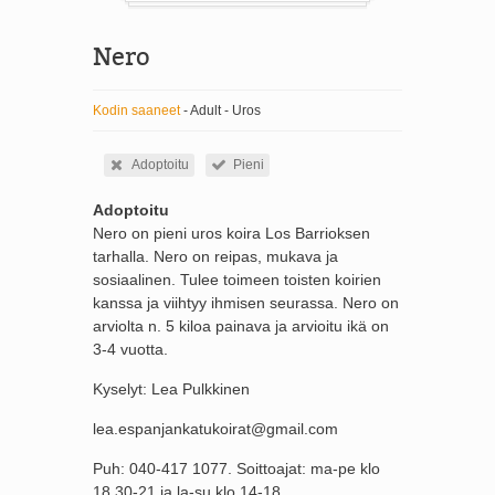
Nero
Kodin saaneet
- Adult - Uros
Adoptoitu
Pieni
Adoptoitu
Nero on pieni uros koira Los Barrioksen
tarhalla. Nero on reipas, mukava ja
sosiaalinen. Tulee toimeen toisten koirien
kanssa ja viihtyy ihmisen seurassa. Nero on
arviolta n. 5 kiloa painava ja arvioitu ikä on
3-4 vuotta.
Kyselyt: Lea Pulkkinen
lea.espanjankatukoirat@gmail.com
Puh: 040-417 1077. Soittoajat: ma-pe klo
18.30-21 ja la-su klo 14-18