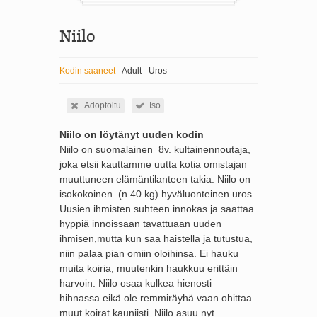
Niilo
Kodin saaneet
- Adult - Uros
Adoptoitu
Iso
Niilo on löytänyt uuden kodin
Niilo on suomalainen 8v. kultainennoutaja,
joka etsii kauttamme uutta kotia omistajan
muuttuneen elämäntilanteen takia. Niilo on
isokokoinen (n.40 kg) hyväluonteinen uros.
Uusien ihmisten suhteen innokas ja saattaa
hyppiä innoissaan tavattuaan uuden
ihmisen,mutta kun saa haistella ja tutustua,
niin palaa pian omiin oloihinsa. Ei hauku
muita koiria, muutenkin haukkuu erittäin
harvoin. Niilo osaa kulkea hienosti
hihnassa.eikä ole remmiräyhä vaan ohittaa
muut koirat kauniisti. Niilo asuu nyt