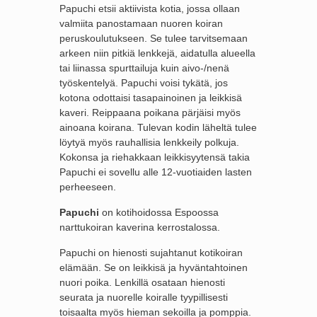
Papuchi etsii aktiivista kotia, jossa ollaan
valmiita panostamaan nuoren koiran
peruskoulutukseen. Se tulee tarvitsemaan
arkeen niin pitkiä lenkkejä, aidatulla alueella
tai liinassa spurttailuja kuin aivo-/nenä
työskentelyä. Papuchi voisi tykätä, jos
kotona odottaisi tasapainoinen ja leikkisä
kaveri. Reippaana poikana pärjäisi myös
ainoana koirana. Tulevan kodin läheltä tulee
löytyä myös rauhallisia lenkkeily polkuja.
Kokonsa ja riehakkaan leikkisyytensä takia
Papuchi ei sovellu alle 12-vuotiaiden lasten
perheeseen.
Papuchi
on kotihoidossa Espoossa
narttukoiran kaverina kerrostalossa.
Papuchi on hienosti sujahtanut kotikoiran
elämään. Se on leikkisä ja hyväntahtoinen
nuori poika. Lenkillä osataan hienosti
seurata ja nuorelle koiralle tyypillisesti
toisaalta myös hieman sekoilla ja pomppia.