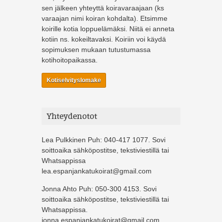
sen jälkeen yhteyttä koiravaraajaan (ks
varaajan nimi koiran kohdalta). Etsimme
koirille kotia loppuelämäksi. Niitä ei anneta
kotiin ns. kokeiltavaksi. Koiriin voi käydä
sopimuksen mukaan tutustumassa
kotihoitopaikassa.
Kotiselvityslomake
Yhteydenotot
Lea Pulkkinen Puh: 040-417 1077. Sovi
soittoaika sähköpostitse, tekstiviestillä tai
Whatsappissa
lea.espanjankatukoirat@gmail.com
Jonna Ahto Puh: 050-300 4153. Sovi
soittoaika sähköpostitse, tekstiviestillä tai
Whatsappissa.
jonna.espanjankatukoirat@gmail.com