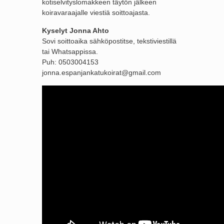
kotiselvityslomakkeen täytön jälkeen
koiravaraajalle viestiä soittoajasta.
Kyselyt Jonna Ahto
Sovi soittoaika sähköpostitse, tekstiviestillä
tai Whatsappissa.
Puh: 0503004153
jonna.espanjankatukoirat@gmail.com