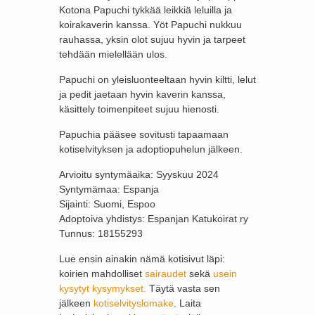
Kotona Papuchi tykkää leikkiä leluilla ja
koirakaverin kanssa. Yöt Papuchi nukkuu
rauhassa, yksin olot sujuu hyvin ja tarpeet
tehdään mielellään ulos.
Papuchi on yleisluonteeltaan hyvin kiltti, lelut
ja pedit jaetaan hyvin kaverin kanssa,
käsittely toimenpiteet sujuu hienosti.
Papuchia pääsee sovitusti tapaamaan
kotiselvityksen ja adoptiopuhelun jälkeen.
Arvioitu syntymäaika: Syyskuu 2024
Syntymämaa: Espanja
Sijainti: Suomi, Espoo
Adoptoiva yhdistys: Espanjan Katukoirat ry
Tunnus: 18155293
Lue ensin ainakin nämä kotisivut läpi:
koirien mahdolliset
sairaudet
sekä
usein
kysytyt kysymykset.
Täytä vasta sen
jälkeen
kotiselvityslomake
. Laita