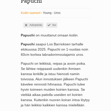
Papuchi
Kodin saaneet
- Young - Uros
Adoptoitu
Iso
Papuchi
on muuttanut omaan kotiin.
Papuchi
saapui Los Barrioksen tarhalle
elokuussa 2025. Papuchi on 1-vuotias noin
60cm korkea labradorinnoutajamix uros.
Papuchi on leikkisä, reipas ja avoin poika.
Se lähtee reippaasti uudenkin ihmisen
kanssa lenkille ja istuu hienosti namin
toivossa. Alun innostuksen jälkeen Papuchi
kävelee rennosti hihnassa. Papuchi tulee
hyvin toimeen muiden koirien kanssa. Se
viettää aikaa patiolla useiden eri koirien
kanssa. Kuitenkin nuoren koiran intoa löytyy
ja hän leikkisi kaikkien kanssa mielellään.