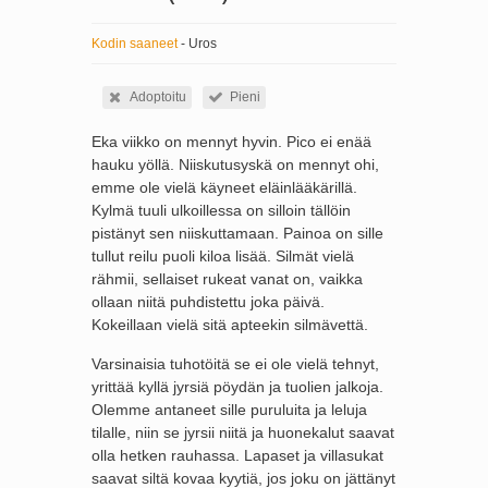
Kodin saaneet
- Uros
Adoptoitu
Pieni
Eka viikko on mennyt hyvin. Pico ei enää
hauku yöllä. Niiskutusyskä on mennyt ohi,
emme ole vielä käyneet eläinlääkärillä.
Kylmä tuuli ulkoillessa on silloin tällöin
pistänyt sen niiskuttamaan. Painoa on sille
tullut reilu puoli kiloa lisää. Silmät vielä
rähmii, sellaiset rukeat vanat on, vaikka
ollaan niitä puhdistettu joka päivä.
Kokeillaan vielä sitä apteekin silmävettä.
Varsinaisia tuhotöitä se ei ole vielä tehnyt,
yrittää kyllä jyrsiä pöydän ja tuolien jalkoja.
Olemme antaneet sille puruluita ja leluja
tilalle, niin se jyrsii niitä ja huonekalut saavat
olla hetken rauhassa. Lapaset ja villasukat
saavat siltä kovaa kyytiä, jos joku on jättänyt