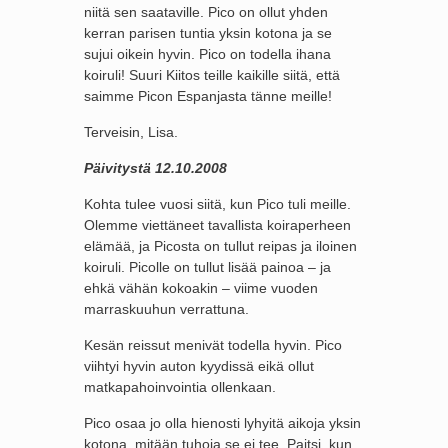
niitä sen saataville. Pico on ollut yhden
kerran parisen tuntia yksin kotona ja se
sujui oikein hyvin. Pico on todella ihana
koiruli! Suuri Kiitos teille kaikille siitä, että
saimme Picon Espanjasta tänne meille!
Terveisin, Lisa.
Päivitystä 12.10.2008
Kohta tulee vuosi siitä, kun Pico tuli meille.
Olemme viettäneet tavallista koiraperheen
elämää, ja Picosta on tullut reipas ja iloinen
koiruli. Picolle on tullut lisää painoa – ja
ehkä vähän kokoakin – viime vuoden
marraskuuhun verrattuna.
Kesän reissut menivät todella hyvin. Pico
viihtyi hyvin auton kyydissä eikä ollut
matkapahoinvointia ollenkaan.
Pico osaa jo olla hienosti lyhyitä aikoja yksin
kotona, mitään tuhoja se ei tee. Paitsi, kun