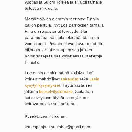
vuotias ja 50 cm korkea ja sillä oli tarhalle
tullessa mikrosiru.
Metsästäjä on aiemmin teettänyt Pinalla
paljon pentuja. Nyt Los Barrioksen tarhalla
Pina on reipastunut terveydentilan
parannuttua, se heiluttelee häntää ja on
voimistunut. Pinasta olevat kuvat on otettu
hiljattain tarhalle saapumisen jälkeen.
Koiravaraajalta saa kysyttäessä lisätietoja
Pinasta.
Lue ensin ainakin nämä kotisivut läpi:
koirien mahdolliset
sairaudet
sekä
usein
kysytyt kysymykset.
Täytä vasta sen
jälkeen
kotiselvityslomake
. Soitathan
kotiselvityksen täyttämisen jälkeen
koiravaraajalle soittoaikana.
.
Kyselyt: Lea Pulkkinen
lea.espanjankatukoirat@gmail.com