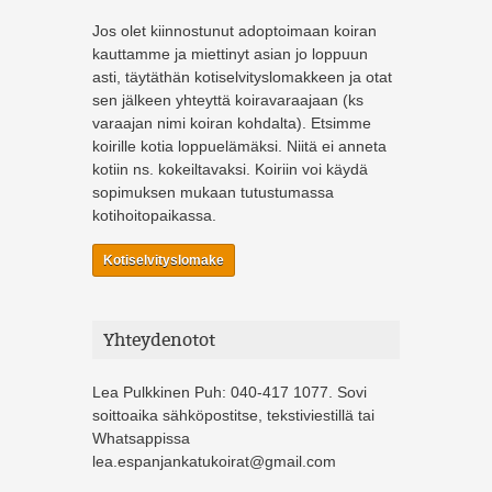
Jos olet kiinnostunut adoptoimaan koiran
kauttamme ja miettinyt asian jo loppuun
asti, täytäthän kotiselvityslomakkeen ja otat
sen jälkeen yhteyttä koiravaraajaan (ks
varaajan nimi koiran kohdalta). Etsimme
koirille kotia loppuelämäksi. Niitä ei anneta
kotiin ns. kokeiltavaksi. Koiriin voi käydä
sopimuksen mukaan tutustumassa
kotihoitopaikassa.
Kotiselvityslomake
Yhteydenotot
Lea Pulkkinen Puh: 040-417 1077. Sovi
soittoaika sähköpostitse, tekstiviestillä tai
Whatsappissa
lea.espanjankatukoirat@gmail.com