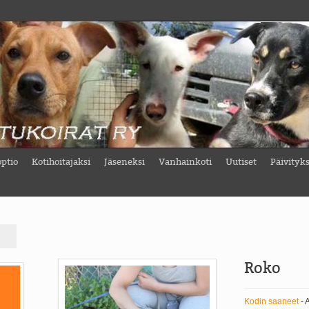
ptio
Kotihoitajaksi
Jäseneksi
Vanhainkoti
Uutiset
Päivityk
Roko
Kodin saaneet
- 