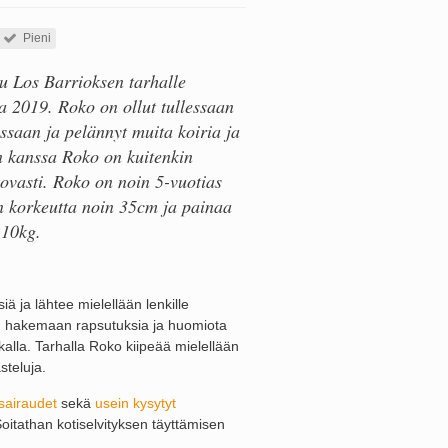
Pieni
u Los Barrioksen tarhalle
 2019. Roko on ollut tullessaan
ssaan ja pelännyt muita koiria ja
n kanssa Roko on kuitenkin
kovasti. Roko on noin 5-vuotias
on korkeutta noin 35cm ja painaa
 10kg.
ä ja lähtee mielellään lenkille
än hakemaan rapsutuksia ja huomiota
lla. Tarhalla Roko kiipeää mielellään
steluja.
sairaudet
sekä
usein kysytyt
Soitathan kotiselvityksen täyttämisen