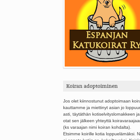
Koiran adoptoiminen
Jos olet kiinnostunut adoptoimaan koi
kauttamme ja miettinyt asian jo loppuu
asti, täytäthän kotiselvityslomakkeen ja
otat sen jälkeen yhteyttä koiravaraajaa
(ks varaajan nimi koiran kohdalta).
Etsimme koirille kotia loppuelämäksi. Ni