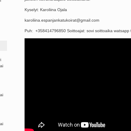
n
Kyselyt: Karoliina Ojala
karoliina.espanjankatukoirat@gmail.com
Puh: +358414796850 Soittoajat: sovi soittoaika watsapp tai
i
ai
ai
ai