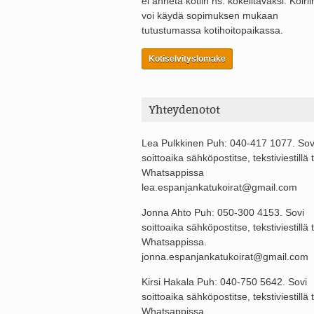
ei anneta kotiin ns. kokeiltavaksi. Koirii
voi käydä sopimuksen mukaan
tutustumassa kotihoitopaikassa.
Kotiselvityslomake
Yhteydenotot
Lea Pulkkinen Puh: 040-417 1077. Sov
soittoaika sähköpostitse, tekstiviestillä t
Whatsappissa
lea.espanjankatukoirat@gmail.com
Jonna Ahto Puh: 050-300 4153. Sovi
soittoaika sähköpostitse, tekstiviestillä t
Whatsappissa.
jonna.espanjankatukoirat@gmail.com
Kirsi Hakala Puh: 040-750 5642. Sovi
soittoaika sähköpostitse, tekstiviestillä t
Whatsappissa.