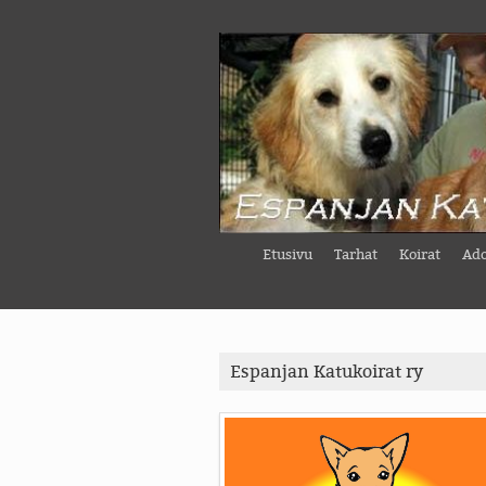
Etusivu
Tarhat
Koirat
Ado
Espanjan Katukoirat ry