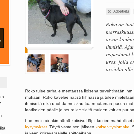
Adoptoitu
Roko on tuot
marraskuussa
aivan kauhui
ihmisiä. Aja
reipastunut 
uros, jolla 
arviolta alle
Roko tulee tarhalle mentäessä iloisena tervehtimään ihmisi
ran
mukaan. Roko kävelee nätisti hihnassa ja tulee mielellä
n
ihmiseltä eikä unohda moiskauttaa muutamaa pusua matka
laatikoiden päälle ja seurailee sieltä muiden koirien puuha
n
Lue ensin ainakin nämä kotisivut läpi: koirien mahdolliset
kysymykset.
Täytä vasta sen jälkeen
kotiselvityslomake
. 
itä
jälkeen koiravaraajalle soittoaikana.