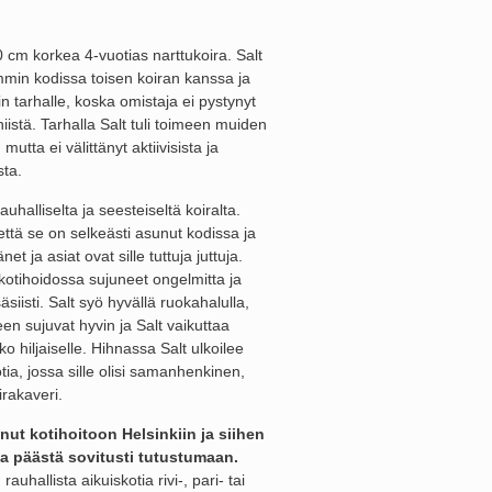
 cm korkea 4-vuotias narttukoira. Salt
min kodissa toisen koiran kanssa ja
iin tarhalle, koska omistaja ei pystynyt
istä. Tarhalla Salt tuli toimeen muiden
mutta ei välittänyt aktiivisista ja
sta.
auhalliselta ja seesteiseltä koiralta.
että se on selkeästi asunut kodissa ja
t ja asiat ovat sille tuttuja juttuja.
 kotihoidossa sujuneet ongelmitta ja
säsiisti. Salt syö hyvällä ruokahalulla,
en sujuvat hyvin ja Salt vaikuttaa
ko hiljaiselle. Hihnassa Salt ulkoilee
otia, jossa sille olisi samanhenkinen,
irakaveri.
nut kotihoitoon Helsinkiin ja siihen
a päästä sovitusti tutustumaan.
 rauhallista aikuiskotia rivi-, pari- tai