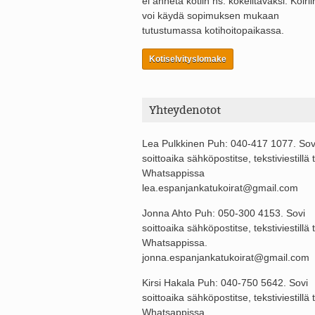
ei anneta kotiin ns. kokeiltavaksi. Koirii
voi käydä sopimuksen mukaan
tutustumassa kotihoitopaikassa.
Kotiselvityslomake
Yhteydenotot
Lea Pulkkinen Puh: 040-417 1077. Sov
soittoaika sähköpostitse, tekstiviestillä t
Whatsappissa
lea.espanjankatukoirat@gmail.com
Jonna Ahto Puh: 050-300 4153. Sovi
soittoaika sähköpostitse, tekstiviestillä t
Whatsappissa.
jonna.espanjankatukoirat@gmail.com
Kirsi Hakala Puh: 040-750 5642. Sovi
soittoaika sähköpostitse, tekstiviestillä t
Whatsappissa.