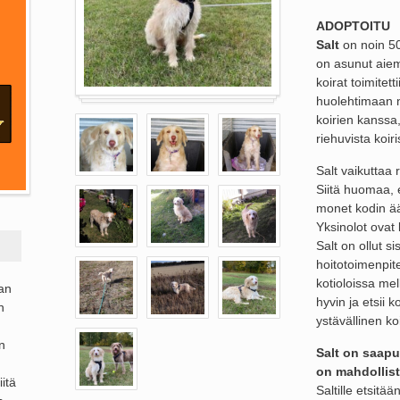
ADOPTOITU
Salt
on noin 50
on asunut aiem
koirat toimitett
huolehtimaan ni
koirien kanssa, 
riehuvista koiri
Salt vaikuttaa r
Siitä huomaa, 
monet kodin ääne
Yksinolot ovat
Salt on ollut si
hoitotoimenpite
kotioloissa mel
ran
hyvin ja etsii k
n
ystävällinen ko
n
Salt on saapu
on mahdollist
itä
Saltille etsitään