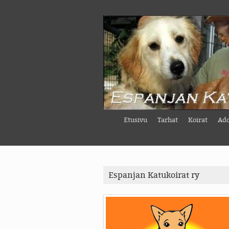
Etusivu
Tarhat
Koirat
Ado
Espanjan Katukoirat ry