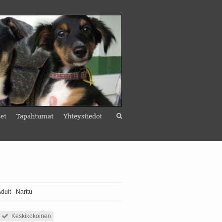
set
Tapahtumat
Yhteystiedot
dult - Narttu
Keskikokoinen