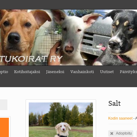
ptio
Kotihoitajaksi
Jäseneksi
Vanhainkoti
Uutiset
Päivityk
Salt
Kodin saaneet
- A
Adoptoitu