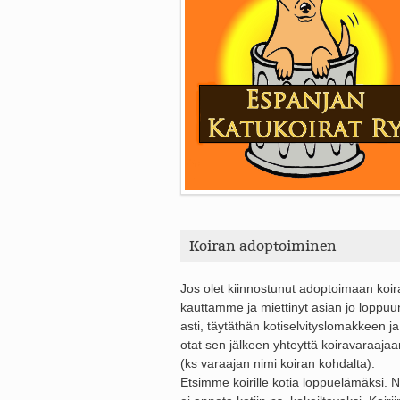
Koiran adoptoiminen
Jos olet kiinnostunut adoptoimaan koi
kauttamme ja miettinyt asian jo loppuu
asti, täytäthän kotiselvityslomakkeen ja
otat sen jälkeen yhteyttä koiravaraajaa
(ks varaajan nimi koiran kohdalta).
Etsimme koirille kotia loppuelämäksi. Ni