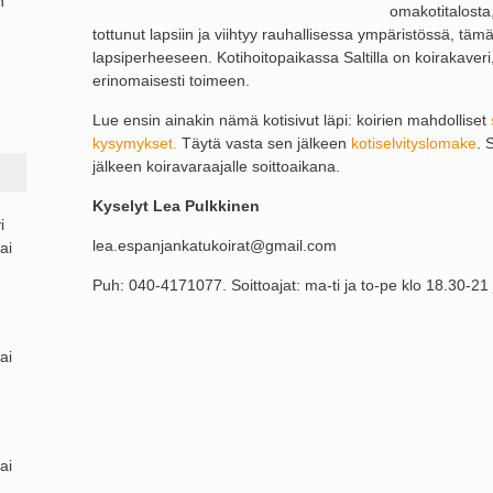
n
omakotitalosta,
tottunut lapsiin ja viihtyy rauhallisessa ympäristössä, täm
lapsiperheeseen. Kotihoitopaikassa Saltilla on koirakaveri
erinomaisesti toimeen.
Lue ensin ainakin nämä kotisivut läpi: koirien mahdolliset
kysymykset.
Täytä vasta sen jälkeen
kotiselvityslomake
. 
jälkeen koiravaraajalle soittoaikana.
Kyselyt Lea Pulkkinen
i
lea.espanjankatukoirat@gmail.com
ai
Puh: 040-4171077. Soittoajat: ma-ti ja to-pe klo 18.30-21 
ai
ai