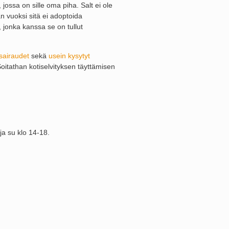
 jossa on sille oma piha. Salt ei ole
än vuoksi sitä ei adoptoida
, jonka kanssa se on tullut
sairaudet
sekä
usein kysytyt
Soitathan kotiselvityksen täyttämisen
ja su klo 14-18.