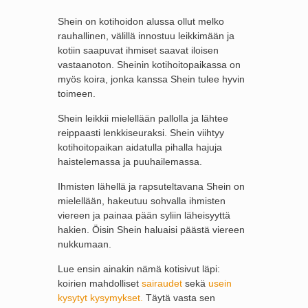
Shein on kotihoidon alussa ollut melko
rauhallinen, välillä innostuu leikkimään ja
kotiin saapuvat ihmiset saavat iloisen
vastaanoton. Sheinin kotihoitopaikassa on
myös koira, jonka kanssa Shein tulee hyvin
toimeen.
Shein leikkii mielellään pallolla ja lähtee
reippaasti lenkkiseuraksi. Shein viihtyy
kotihoitopaikan aidatulla pihalla hajuja
haistelemassa ja puuhailemassa.
Ihmisten lähellä ja rapsuteltavana Shein on
mielellään, hakeutuu sohvalla ihmisten
viereen ja painaa pään syliin läheisyyttä
hakien. Öisin Shein haluaisi päästä viereen
nukkumaan.
Lue ensin ainakin nämä kotisivut läpi:
koirien mahdolliset
sairaudet
sekä
usein
kysytyt kysymykset.
Täytä vasta sen