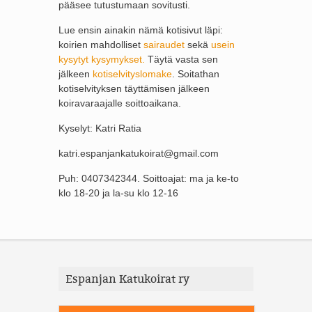
pääsee tutustumaan sovitusti.
Lue ensin ainakin nämä kotisivut läpi:
koirien mahdolliset
sairaudet
sekä
usein
kysytyt kysymykset.
Täytä vasta sen
jälkeen
kotiselvityslomake
. Soitathan
kotiselvityksen täyttämisen jälkeen
koiravaraajalle soittoaikana.
Kyselyt: Katri Ratia
katri.espanjankatukoirat@gmail.com
Puh: 0407342344. Soittoajat: ma ja ke-to
klo 18-20 ja la-su klo 12-16
Espanjan Katukoirat ry