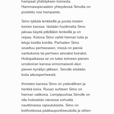
hampaat yhdistyksen toimesta.
Hammasoperaation yhteydessä Simolta on
poistettu osa hampaista.
Simo tykkää lenkkeillä ja juosta toisten
koirien kanssa. Iästään huolimatta Simo
jaksaa käydä pitkilläkin lenkeillä ja on
reipas. Kotona Simo vahtii hieman luita ja
leluja toisilta koirilta. Parhaiten Simo
soveltuu perheeseen, missä on pieniä
narttukoiria tai perheen ainoaksi koiraksi.
Hoitopaikassa se on tulee toimeen pienen
uroskoiran kanssa erinomaisesti alun
pienen kyräilyn jälkeen. Simolle etsitään
kotia aikuisperheestä.
Ihmisten kanssa Simo on ystävällinen ja
herkkä koira. Ruoan suhteen Simo on
hieman valikoiva. Lempipuuhaa Simolle on
olla hoitoiskän vieressä sohvalla
nauttimassa rapsutuksista. Simo on
kotihoidossa pääkaupunkiseudulla ja siihen