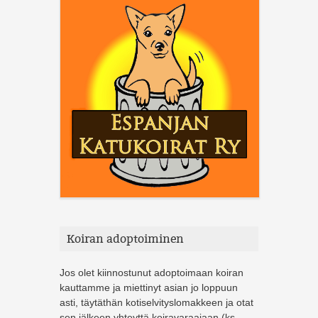
Koiran adoptoiminen
Jos olet kiinnostunut adoptoimaan koiran
kauttamme ja miettinyt asian jo loppuun
asti, täytäthän kotiselvityslomakkeen ja otat
sen jälkeen yhteyttä koiravaraajaan (ks