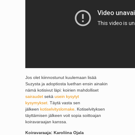
Jos olet kiinnostunut kuulemaan lisää
Suzysta ja adoptiosta luethan ensin ainakin
nämä kotisivut läpi: koirien mahdolliset
sairaudet
sekä
usein kysytyt
kysymykset.
Täytä vasta sen
jälkeen
kotiselvityslomake
. Kotiselvityksen
täyttämisen jälkeen voit sopia soittoajan
koiravaraajan kanssa.
Koiravaraaja: Karoliina Ojala