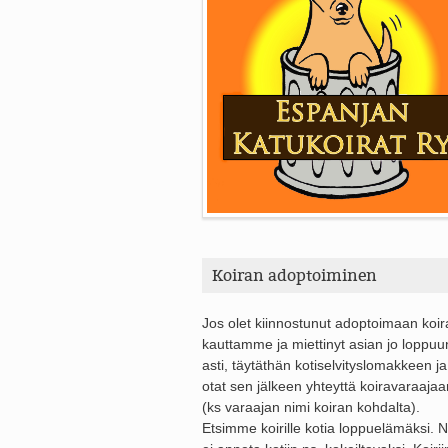
Koiran adoptoiminen
Jos olet kiinnostunut adoptoimaan koi
kauttamme ja miettinyt asian jo loppuu
asti, täytäthän kotiselvityslomakkeen ja
otat sen jälkeen yhteyttä koiravaraajaa
(ks varaajan nimi koiran kohdalta).
Etsimme koirille kotia loppuelämäksi. Ni