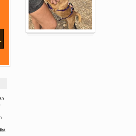
ran
n
n
itä