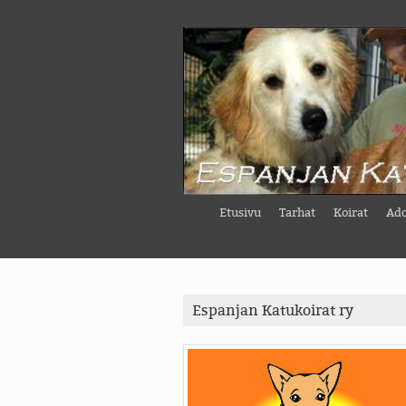
Etusivu
Tarhat
Koirat
Ado
Espanjan Katukoirat ry