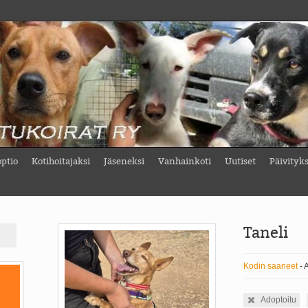
ptio
Kotihoitajaksi
Jäseneksi
Vanhainkoti
Uutiset
Päivityk
Taneli
Kodin saaneet
- 
Adoptoitu