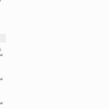
n
i
ai
ai
ai