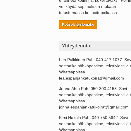
ei anneta kotiin ns. kokeiltavaksi. Koirii
voi käydä sopimuksen mukaan
tutustumassa kotihoitopaikassa.
Kotiselvityslomake
Yhteydenotot
Lea Pulkkinen Puh: 040-417 1077. Sov
soittoaika sähköpostitse, tekstiviestillä t
Whatsappissa
lea.espanjankatukoirat@gmail.com
Jonna Ahto Puh: 050-300 4153. Sovi
soittoaika sähköpostitse, tekstiviestillä t
Whatsappissa.
jonna.espanjankatukoirat@gmail.com
Kirsi Hakala Puh: 040-750 5642. Sovi
soittoaika sähköpostitse, tekstiviestillä t
Whatsappissa.