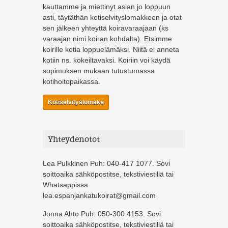
kauttamme ja miettinyt asian jo loppuun
asti, täytäthän kotiselvityslomakkeen ja otat
sen jälkeen yhteyttä koiravaraajaan (ks
varaajan nimi koiran kohdalta). Etsimme
koirille kotia loppuelämäksi. Niitä ei anneta
kotiin ns. kokeiltavaksi. Koiriin voi käydä
sopimuksen mukaan tutustumassa
kotihoitopaikassa.
Kotiselvityslomake
Yhteydenotot
Lea Pulkkinen Puh: 040-417 1077. Sovi
soittoaika sähköpostitse, tekstiviestillä tai
Whatsappissa
lea.espanjankatukoirat@gmail.com
Jonna Ahto Puh: 050-300 4153. Sovi
soittoaika sähköpostitse, tekstiviestillä tai