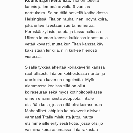
Kotihoitajan kertomaa:
Tita on todella
kaunis ja lempeä arviolta 6-vuotias
narttukoira. Se on tällä hetkellä kotihoidossa
Helsingissä. Tita on rauhallinen, nöyrä koira,
joka ei tee itsestään suurta numeroa.
Peruskäskyt istu, odota ja tassu hallussa.
Ulkona lauman kanssa kulkiessa innostuu ja
vetää kovasti, mutta kun Titan kanssa käy
kaksistaan lenkillä, niin kulkee hienosti
vieressä.
Sisällä tykkää ähertää koirakaverin kanssa
rauhallisesti. Tita on kotihoidossa narttu- ja
uroskoiran kaverina ongelmitta. Myös
aiemmassa kodissa sillä on ollut
koiraseuraa sekä myös kotihoitopaikassa
ennen ensimmäistä adoptiota. Titalle
etsitään kotia, jossa sillä olisi koiraseuraa.
Mahdolliset lähipiirin koirakaverit olisivat
varmasti Titalle mieluista juttu, mutta
etsimme sille erityisesti kotia, jossa olisi jo
valmiina koira asumassa. Tita rakastaa