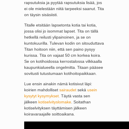
rapsutuksia ja pyytää rapsutuksia lisää, jos
ei ole mielestään niitä tarpeeksi saanut. Tita
on täysin sisäsiisti.
Titalle etsitään lapsetonta kotia tai kotia,
jossa olisi jo isommat lapset. Tita on tällä
hetkellä reilusti ylipainoinen, ja se on
kuntokuurilla. Tulevan kodin on sitouduttava
Titan hoitoon niin, että sen paino pysyy
kurissa. Tita on vajaat 50 cm korkea koira.
Se on kotihoidossa kerrostalossa vilkkaalla
kaupunkialueella ongelmitta. Titaan pääsee
sovitusti tutustumaan kotihoitopaikkaan.
Lue ensin ainakin nämä kotisivut läpi:
koirien mahdolliset
sairaudet
sekä
usein
kysytyt kysymykset.
Täytä vasta sen
jälkeen
kotiselvityslomake
. Soitathan
kotiselvityksen täyttämisen jälkeen
koiravaraajalle soittoaikana.