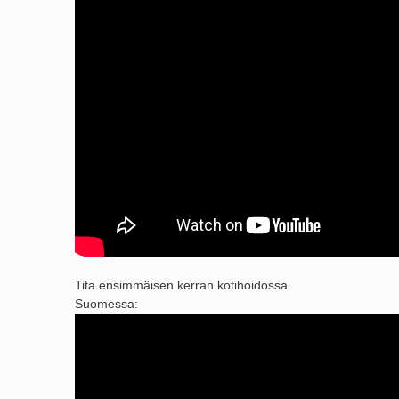
Tita ensimmäisen kerran kotihoidossa
Suomessa: