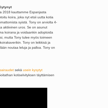
löytynyt
a 2018 kauttamme Espanjasta
tu koira, joka nyt etsii uutta kotia
umattomista syistä. Tony on arviolta 4-
ja aktiivinen uros. Se on asunut
a koirana ja voidaankin adoptoida
ksi, mutta Tony tulee myös toimeen
koirakaverikin. Tony on leikkisä ja
ellään noutaa leluja ja palloa. Tony on
sairaudet
sekä
usein kysytyt
Soitathan kotiselvityksen täyttämisen