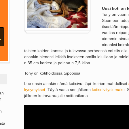
Uusi koti on 
Tony on vuonn
Suomeen adoptoi
itsestään riipp
vuotias reipas 
aiemmin ainoan
ainoaksi koira
toisten koirien kanssa ja tulevassa perheessä voi siis olla 
osaakin hienosti leikkiä itsekseen omilla leluillaan ja miel
n.35 cm korkea ja painaa n.7,5 kiloa.
Tony on kotihoidossa Sipoossa
Lue ensin ainakin nämä kotisivut läpi: koirien mahdolliset
kysymykset.
Täytä vasta sen jälkeen
kotiselvityslomake
. 
ran
jälkeen koiravaraajalle soittoaikana.
n
n
itä