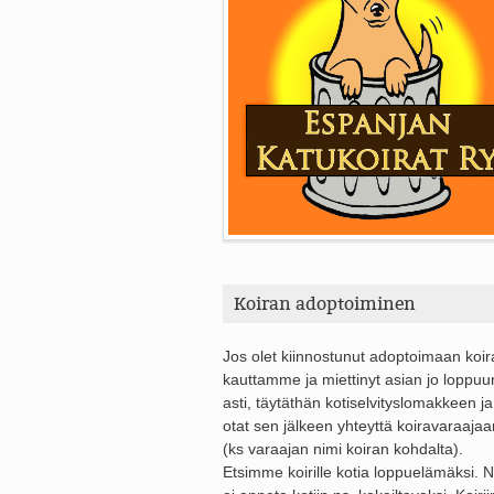
Koiran adoptoiminen
Jos olet kiinnostunut adoptoimaan koi
kauttamme ja miettinyt asian jo loppuu
asti, täytäthän kotiselvityslomakkeen ja
otat sen jälkeen yhteyttä koiravaraajaa
(ks varaajan nimi koiran kohdalta).
Etsimme koirille kotia loppuelämäksi. Ni