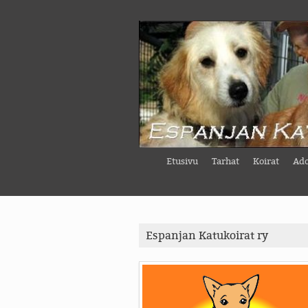
Etusivu
Tarhat
Koirat
Ado
Espanjan Katukoirat ry