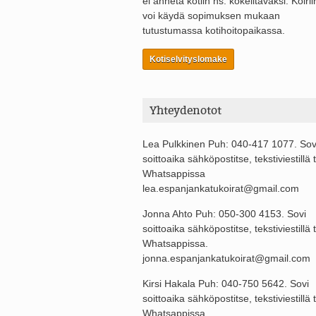
ei anneta kotiin ns. kokeiltavaksi. Koirii
voi käydä sopimuksen mukaan
tutustumassa kotihoitopaikassa.
Kotiselvityslomake
Yhteydenotot
Lea Pulkkinen Puh: 040-417 1077. Sov
soittoaika sähköpostitse, tekstiviestillä t
Whatsappissa
lea.espanjankatukoirat@gmail.com
Jonna Ahto Puh: 050-300 4153. Sovi
soittoaika sähköpostitse, tekstiviestillä t
Whatsappissa.
jonna.espanjankatukoirat@gmail.com
Kirsi Hakala Puh: 040-750 5642. Sovi
soittoaika sähköpostitse, tekstiviestillä t
Whatsappissa.