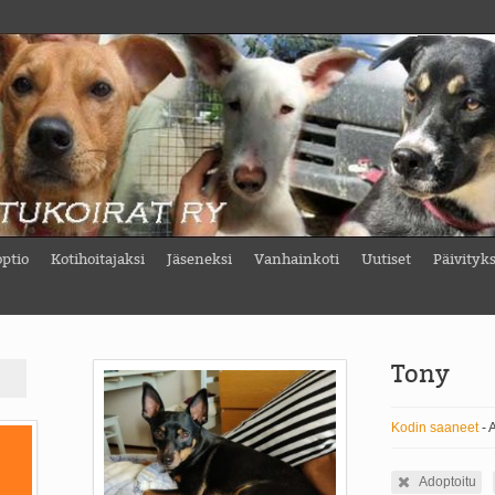
ptio
Kotihoitajaksi
Jäseneksi
Vanhainkoti
Uutiset
Päivityk
Tony
Kodin saaneet
- 
Adoptoitu