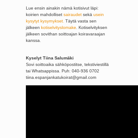
Lue ensin ainakin nämä kotisivut läpi:
koirien mahdolliset
sairaudet
sekä
usein
kysytyt kysymykset.
Täytä vasta sen
jälkeen
kotiselvityslomake
. Kotiselvityksen
jälkeen sovithan soittoajan koiravaraajan
kanssa.
Kyselyt Tiina Salumäki
Sovi soittoaika sähköpostitse, tekstiviestillä
tai Whatsappissa. Puh: 040-936 0702
tiina.espanjankatukoirat@gmail.com