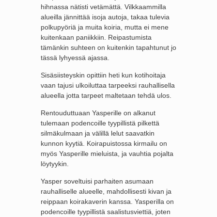
hihnassa nätisti vetämättä. Vilkkaammilla
alueilla jännittää isoja autoja, takaa tulevia
polkupyöriä ja muita koiria, mutta ei mene
kuitenkaan paniikkiin. Reipastumista
tämänkin suhteen on kuitenkin tapahtunut jo
tässä lyhyessä ajassa.
Sisäsiisteyskin opittiin heti kun kotihoitaja
vaan tajusi ulkoiluttaa tarpeeksi rauhallisella
alueella jotta tarpeet maltetaan tehdä ulos.
Rentouduttuaan Yasperille on alkanut
tulemaan podencoille tyypillistä pilkettä
silmäkulmaan ja välillä lelut saavatkin
kunnon kyytiä. Koirapuistossa kirmailu on
myös Yasperille mieluista, ja vauhtia pojalta
löytyykin.
Yasper soveltuisi parhaiten asumaan
rauhalliselle alueelle, mahdollisesti kivan ja
reippaan koirakaverin kanssa. Yasperilla on
podencoille tyypillistä saalistusviettiä, joten