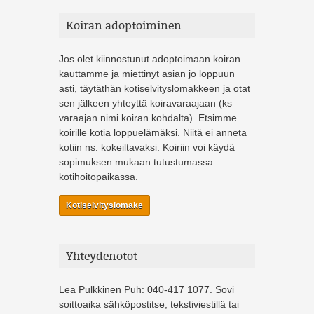
Koiran adoptoiminen
Jos olet kiinnostunut adoptoimaan koiran
kauttamme ja miettinyt asian jo loppuun
asti, täytäthän kotiselvityslomakkeen ja otat
sen jälkeen yhteyttä koiravaraajaan (ks
varaajan nimi koiran kohdalta). Etsimme
koirille kotia loppuelämäksi. Niitä ei anneta
kotiin ns. kokeiltavaksi. Koiriin voi käydä
sopimuksen mukaan tutustumassa
kotihoitopaikassa.
Kotiselvityslomake
Yhteydenotot
Lea Pulkkinen Puh: 040-417 1077. Sovi
soittoaika sähköpostitse, tekstiviestillä tai