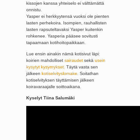
kissojen kanssa yhteiselo ei välttämättä
onnistu.
Yasper ei herkkyytensä vuoksi ole pienten
lasten perhekoira. Isompien, rauhallisten
lasten rapsuteltavaksi Yasper kuitenkin
rohkenee. Yasperia pääsee sovitusti
tapaamaan kotihoitopaikkaan.
Lue ensin ainakin nämä kotisivut läpi:
koirien mahdolliset
sairaudet
sekä
usein
kysytyt kysymykset.
Täytä vasta sen
jälkeen
kotiselvityslomake
. Soitathan
kotiselvityksen täyttämisen jälkeen
koiravaraajalle soittoaikana.
Kyselyt Tiina Salumäki