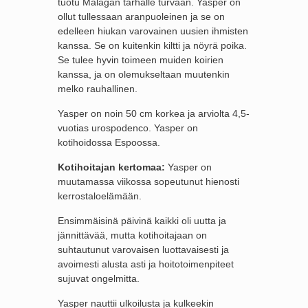
tuotu Malagan tarhalle turvaan. Yasper on
ollut tullessaan aranpuoleinen ja se on
edelleen hiukan varovainen uusien ihmisten
kanssa. Se on kuitenkin kiltti ja nöyrä poika.
Se tulee hyvin toimeen muiden koirien
kanssa, ja on olemukseltaan muutenkin
melko rauhallinen.
Yasper on noin 50 cm korkea ja arviolta 4,5-
vuotias urospodenco. Yasper on
kotihoidossa Espoossa.
Kotihoitajan kertomaa:
Yasper on
muutamassa viikossa sopeutunut hienosti
kerrostaloelämään.
Ensimmäisinä päivinä kaikki oli uutta ja
jännittävää, mutta kotihoitajaan on
suhtautunut varovaisen luottavaisesti ja
avoimesti alusta asti ja hoitotoimenpiteet
sujuvat ongelmitta.
Yasper nauttii ulkoilusta ja kulkeekin