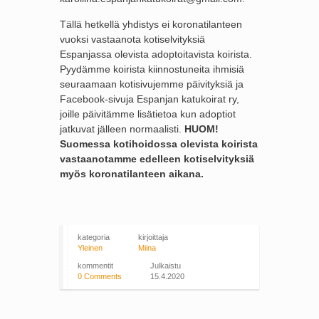
Tällä hetkellä yhdistys ei koronatilanteen
vuoksi vastaanota kotiselvityksiä
Espanjassa olevista adoptoitavista koirista.
Pyydämme koirista kiinnostuneita ihmisiä
seuraamaan kotisivujemme päivityksiä ja
Facebook-sivuja Espanjan katukoirat ry,
joille päivitämme lisätietoa kun adoptiot
jatkuvat jälleen normaalisti.
HUOM!
Suomessa kotihoidossa olevista koirista
vastaanotamme edelleen kotiselvityksiä
myös koronatilanteen aikana.
kategoria
kirjoittaja
Yleinen
Miina
kommentit
Julkaistu
0 Comments
15.4.2020