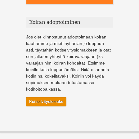
Koiran adoptoiminen
Jos olet kiinnostunut adoptoimaan koiran
kauttamme ja miettinyt asian jo loppuun
asti, täytäthän kotiselvityslomakkeen ja otat
sen jälkeen yhteyttä koiravaraajaan (ks
varaajan nimi koiran kohdalta). Etsimme
koirille kotia loppuelämäksi. Niitä ei anneta
kotiin ns. kokeiltavaksi. Koiriin voi käydä
sopimuksen mukaan tutustumassa
kotihoitopaikassa.
Kotiselvityslomake