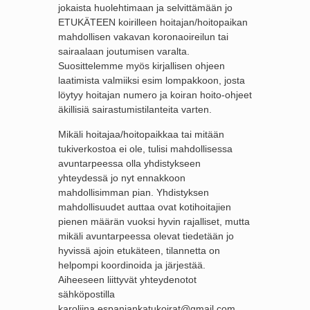
jokaista huolehtimaan ja selvittämään jo
ETUKÄTEEN koirilleen hoitajan/hoitopaikan
mahdollisen vakavan koronaoireilun tai
sairaalaan joutumisen varalta.
Suosittelemme myös kirjallisen ohjeen
laatimista valmiiksi esim lompakkoon, josta
löytyy hoit
ajan numero ja koiran hoito-ohjeet
äkillisiä sairastumistilanteita varten.
Mikäli hoitajaa/hoitopaikkaa tai mitään
tukiverkostoa ei ole, tulisi mahdollisessa
avuntarpeessa olla yhdistykseen
yhteydessä jo nyt ennakkoon
mahdollisimman pian. Yhdistyksen
mahdollisuudet auttaa ovat kotihoitajien
pienen määrän vuoksi hyvin rajalliset, mutta
mikäli avuntarpeessa olevat tiedetään jo
hyvissä ajoin etukäteen, tilannetta on
helpompi koordinoida ja järjestää.
Aiheeseen liittyvät yhteydenotot
sähköpostilla
karoliina.espanjankatukoirat@gmail.com.