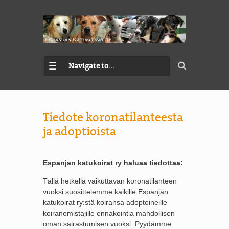
Navigate to...
Tiedote koronatilanteesta
ja adoptioista
Espanjan katukoirat ry haluaa tiedottaa:
Tällä hetkellä vaikuttavan koronatilanteen
vuoksi suosittelemme kaikille Espanjan
katukoirat ry:stä koiransa adoptoineille
koiranomistajille ennakointia mahdollisen
oman sairastumisen vuoksi. Pyydämme